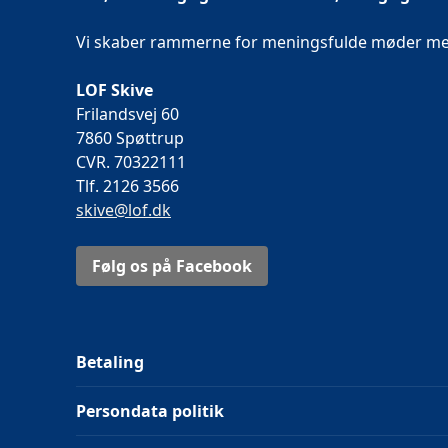
Vi skaber rammerne for meningsfulde møder mell
LOF Skive
Frilandsvej 60
7860 Spøttrup
CVR. 70322111
Tlf. 2126 3566
skive@lof.dk
Følg os på Facebook
Betaling
Persondata politik