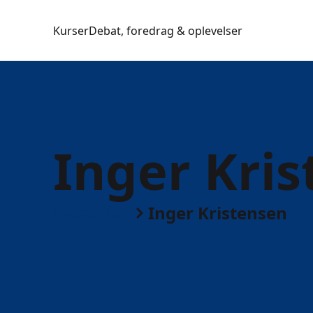
Kurser
Debat, foredrag & oplevelser
Inger Kri
Personer
Inger Kristensen