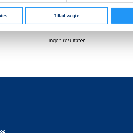
kies
Tillad valgte
nsen
Ingen resultater
 os