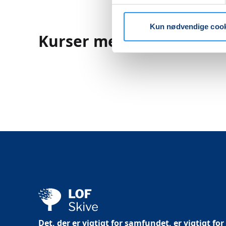
Kun nødvendige coo
Kurser med Inger Kriste
Det, der er vigtigt for samfundet, er vigtigt for