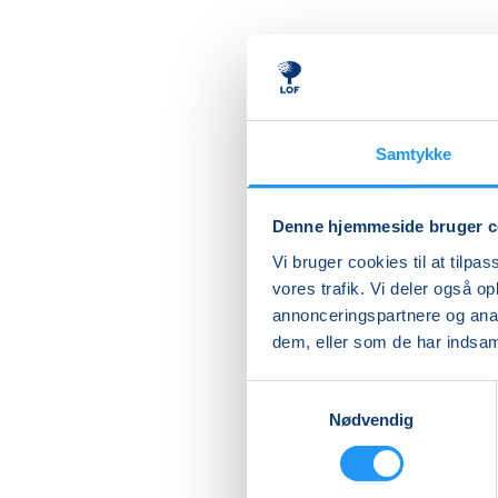
Samtykke
Denne hjemmeside bruger c
Vi bruger cookies til at tilpas
vores trafik. Vi deler også 
annonceringspartnere og anal
dem, eller som de har indsaml
Samtykkevalg
Regnskab & Administra
Nødvendig
Kan træffes på tlf.: 21