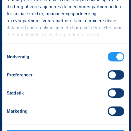
din brug af vores hjemmeside med vores partnere inden
for sociale medier, annonceringspartnere og
analysepartnere. Vores partnere kan kombinere disse
data med andre oplysninger, du har givet dem, eller som
de har indsamlet fra din brug af deres tjenester.
Det, der er vigtigt for samfundet, er vigtigt for os
Samtykkevalg
Nødvendig
Vi skaber rammerne for meningsfulde møder mellem
mere end 100.000 deltagere i hele landet med kurser,
foredrag og oplevelser.
Præferencer
LOF Skive
Statistik
Frilandsvej 60
7860 Spøttrup
CVR. 70322111
Marketing
Tlf. 2126 3566
skive@lof.dk