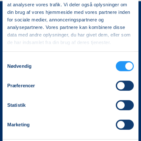
at analysere vores trafik. Vi deler også oplysninger om
din brug af vores hjemmeside med vores partnere inden
for sociale medier, annonceringspartnere og
analysepartnere. Vores partnere kan kombinere disse
data med andre oplysninger, du har givet dem, eller som
de har indsamlet fra din brug af deres tjenester.
Det, der er vigtigt for samfundet, er vigtigt for os
Samtykkevalg
Nødvendig
Vi skaber rammerne for meningsfulde møder mellem
mere end 100.000 deltagere i hele landet med kurser,
Præferencer
foredrag og oplevelser.
LOF Skive
Statistik
Frilandsvej 60
7860 Spøttrup
Marketing
CVR. 70322111
Tlf. 2126 3566