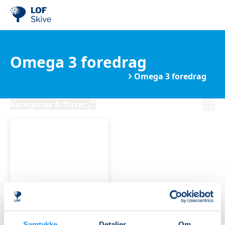
Omega 3 foredrag
Debat, foredrag & oplevelser
Omega 3 foredrag
Kategorier & filtrer
Inflammation,
smerter
og
sygdom
Samtykke
Detaljer
Om