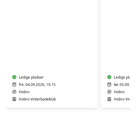
Panoramagus
Panoram
på
på
Sildehagen
Sildehag
Ledige pladser
Ledige plads
fre. 04.09.2026, 19.15
lør. 05.09.20
Hobro
Hobro
Hobro Vinterbadeklub
Hobro Vinte