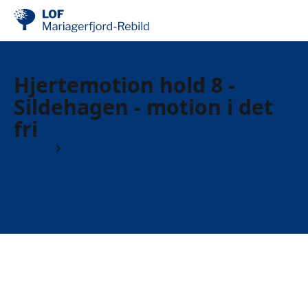
Hjertemotion hold 8 -
Sildehagen - motion i det
fri
Kurser
Ude i det fri