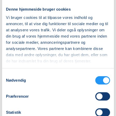
Priser
Denne hjemmeside bruger cookies
Almen
Vi bruger cookies til at tilpasse vores indhold og
DKK 670,00
annoncer, til at vise dig funktioner til sociale medier og til
at analysere vores trafik. Vi deler også oplysninger om
Info
din brug af vores hjemmeside med vores partnere inden
for sociale medier, annonceringspartnere og
Nummer
analysepartnere. Vores partnere kan kombinere disse
262108
data med andre oplysninger, du har givet dem, eller som
de har indsamlet fra din brug af deres tjenester.
Første mødegang
onsdag 12.08.2026, kl. 09.15 - 10.15
Samtykkevalg
Sidste mødegang
Nødvendig
onsdag 09.12.2026, kl. 09.15 - 10.15
Antal mødegange
Præferencer
17
mødegange
Adresse
Statistik