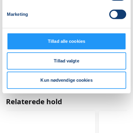
Sildehagen, Nedre Strandvej, 9500
, Hobro
(P pladsen)
Se på kort
Marketing
Praktiske oplysninger
Tillad alle cookies
Mødegange
Tillad valgte
Kun nødvendige cookies
Relaterede hold