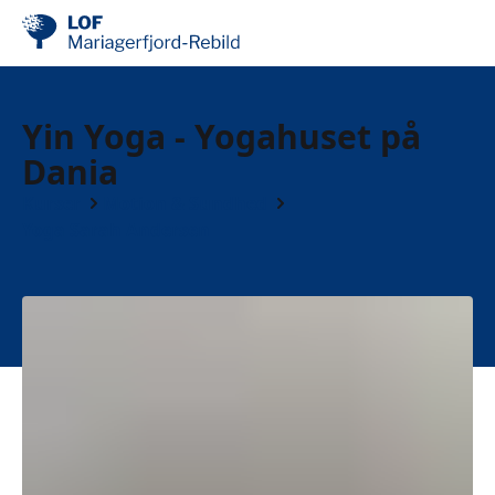
Yin Yoga - Yogahuset på
Dania
Kurser
Motion & Sundhed
Yoga Sarah Andersen