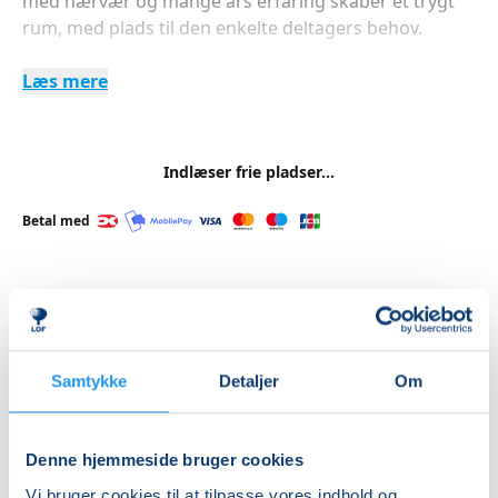
med nærvær og mange års erfaring skaber et trygt
rum, med plads til den enkelte deltagers behov.
Læs mere
Indlæser frie pladser...
Betal med
Priser
Almen
Samtykke
Detaljer
Om
DKK 950,00
Denne hjemmeside bruger cookies
Info
Vi bruger cookies til at tilpasse vores indhold og