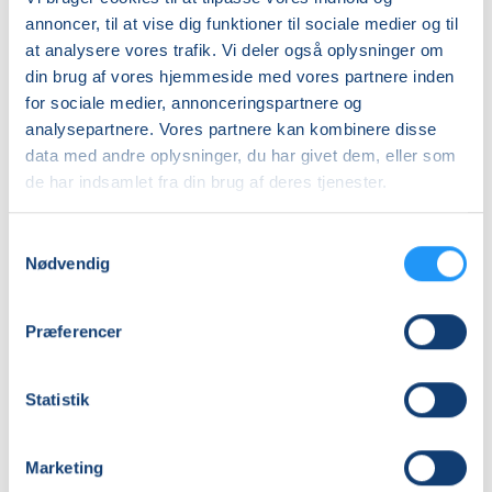
Nummer
annoncer, til at vise dig funktioner til sociale medier og til
262141
at analysere vores trafik. Vi deler også oplysninger om
din brug af vores hjemmeside med vores partnere inden
Første mødegang
for sociale medier, annonceringspartnere og
mandag 07.09.2026, kl. 19.00 - 20.30
analysepartnere. Vores partnere kan kombinere disse
Sidste mødegang
data med andre oplysninger, du har givet dem, eller som
de har indsamlet fra din brug af deres tjenester.
mandag 16.11.2026, kl. 19.00 - 20.30
Antal mødegange
Samtykkevalg
10
mødegange
Nødvendig
Adresse
Yogahuset, Daniavej 113, 9550
, Mariager
(Yoga
Præferencer
lokalet)
Se på kort
Statistik
Praktiske oplysninger
Marketing