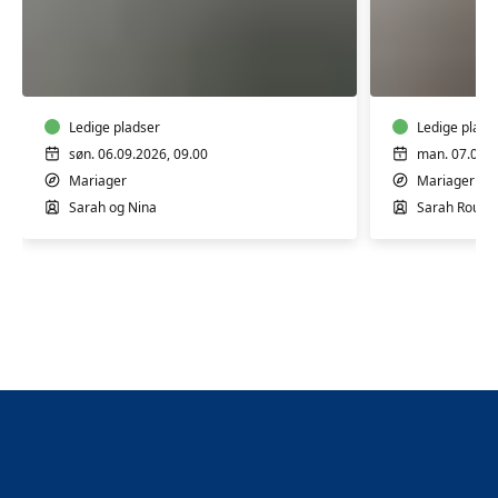
Yoga
Hatha
Workshop
Yoga
-
-
Din
Yogahuse
krop
Ledige pladser
på
Ledige plads
Din
Dania
søn. 06.09.2026, 09.00
man. 07.09.2
yoga
Mariager
Mariager
Sarah og Nina
Sarah Rousin