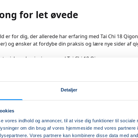
ong for let øvede
ld er for dig, der allerede har erfaring med Tai Chi 18 Qigo
r) og ønsker at fordybe din praksis og lære nye sider af q
er typisk undervisningen med Tai Chi 18 Qigong som opvar
rundtræning, hvorefter vi arbejder videre med andre qigong
hi-elementer. Du vil gradvist opbygge større kropsbevidsthe
 styrke og flow i dine bevægelser.
Detaljer
af sæsonen dykker vi blandt andet ned i den medicinske qig
ds, og senere på efteråret Five Animals Qigong – et klassis
et af tigerens styrke, hjortens smidighed, bjørnens stabilite
ookies
g tranens ro.
se vores indhold og annoncer, til at vise dig funktioner til sociale
oplysninger om din brug af vores hjemmeside med vores partnere i
ningen kombinerer nærvær, fordybelse og fysisk træning i e
ysepartnere. Vores partnere kan kombinere disse data med andr