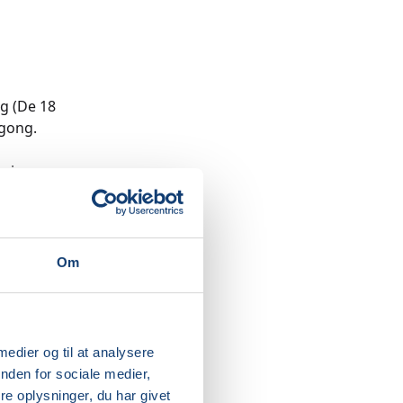
ng (De 18
igong.
mning og
-serier
d,
Om
ong-serie
k system
t, abens
 medier og til at analysere
nden for sociale medier,
t roligt
e oplysninger, du har givet