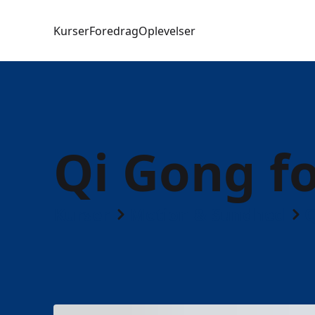
Kurser
Foredrag
Oplevelser
Qi Gong fo
Kurser
Motion & Sundhed
Q