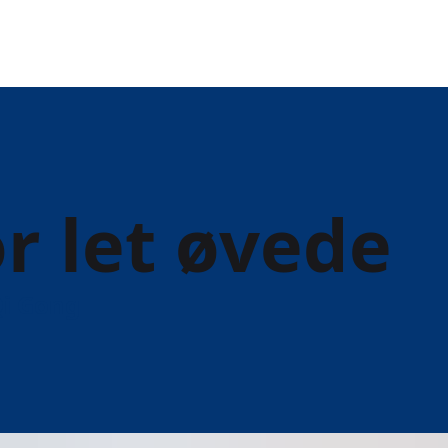
r let øvede
i Gong