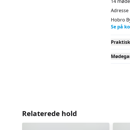
14
møde
Adresse
Hobro By
Se på ko
Praktis
Mødega
Relaterede hold