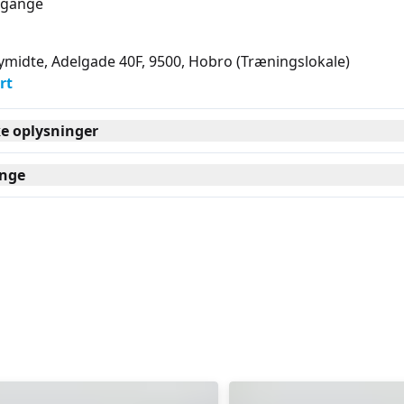
gange
midte, Adelgade 40F, 9500
, Hobro
(Træningslokale)
rt
ke oplysninger
nge