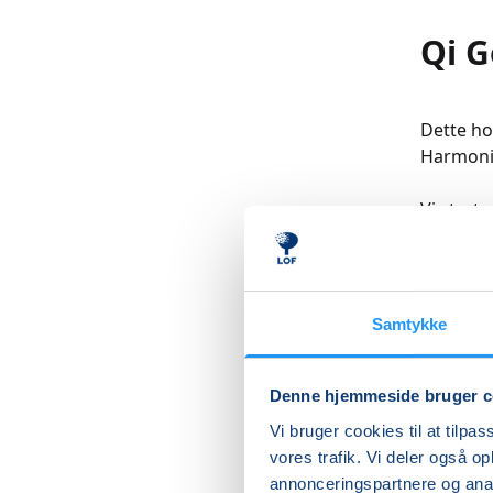
Qi G
Dette ho
Harmonie
Vi start
fælles g
og Tai C
balance,
Samtykke
I løbet 
Six Soun
inspirer
Denne hjemmeside bruger c
lethed o
Vi bruger cookies til at tilpas
vores trafik. Vi deler også 
Undervis
annonceringspartnere og anal