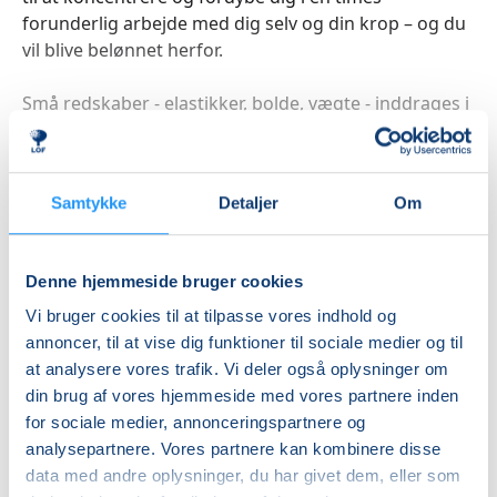
forunderlig arbejde med dig selv og din krop – og du
vil blive belønnet herfor.
Små redskaber - elastikker, bolde, vægte - inddrages i
træningen.
I LOF´s pilatesundervisning træner vi på mindre hold
Læs mere
Samtykke
Detaljer
Om
med max. 10 deltagere.
Denne hjemmeside bruger cookies
Indlæser frie pladser...
Vi bruger cookies til at tilpasse vores indhold og
Betal med
annoncer, til at vise dig funktioner til sociale medier og til
at analysere vores trafik. Vi deler også oplysninger om
din brug af vores hjemmeside med vores partnere inden
for sociale medier, annonceringspartnere og
Priser
analysepartnere. Vores partnere kan kombinere disse
data med andre oplysninger, du har givet dem, eller som
Almen