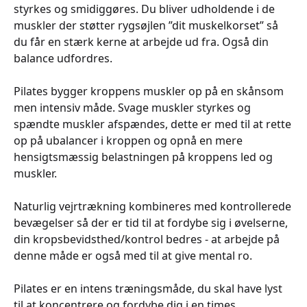
styrkes og smidiggøres. Du bliver udholdende i de
muskler der støtter rygsøjlen ”dit muskelkorset” så
du får en stærk kerne at arbejde ud fra. Også din
balance udfordres.
Pilates bygger kroppens muskler op på en skånsom
men intensiv måde. Svage muskler styrkes og
spændte muskler afspændes, dette er med til at rette
op på ubalancer i kroppen og opnå en mere
hensigtsmæssig belastningen på kroppens led og
muskler.
Naturlig vejrtrækning kombineres med kontrollerede
bevægelser så der er tid til at fordybe sig i øvelserne,
din kropsbevidsthed/kontrol bedres - at arbejde på
denne måde er også med til at give mental ro.
Pilates er en intens træningsmåde, du skal have lyst
til at koncentrere og fordybe dig i en times