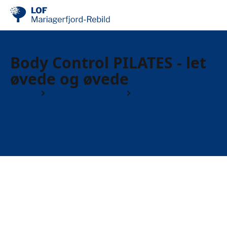
Body Control PILATES - let
øvede og øvede
Kurser
Motion & Sundhed
Pilates Jette Staghøj