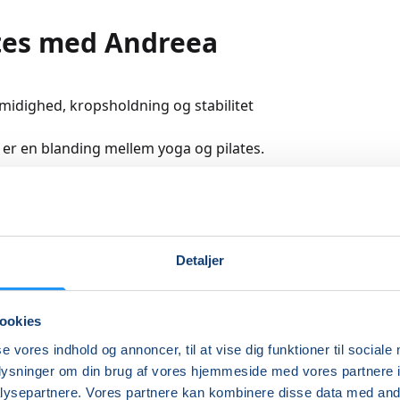
tes med Andreea
smidighed, kropsholdning og stabilitet
 er en blanding mellem yoga og pilates.
old kan du glæde dig til en blanding af styrke, stræk, flow i
af pilates/yoga stillinger. Det passer til alle, også hvis du ha
anker.
re
Detaljer
ookies
Indlæser frie pladser...
se vores indhold og annoncer, til at vise dig funktioner til sociale
oplysninger om din brug af vores hjemmeside med vores partnere i
ysepartnere. Vores partnere kan kombinere disse data med andr