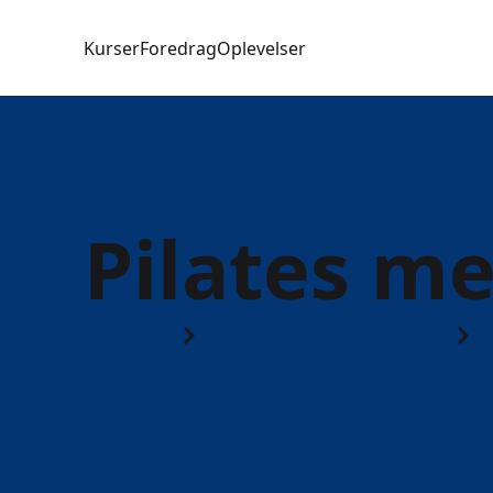
Kurser
Foredrag
Oplevelser
Pilates m
Kurser
Motion & Sundhed
P