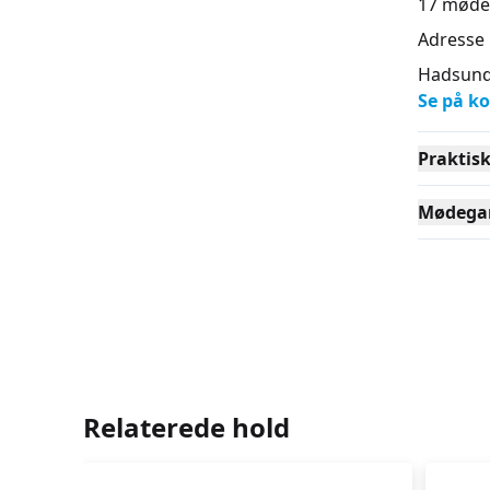
17
møde
Adresse
Hadsund 
Se på ko
Praktis
Mødega
Relaterede hold