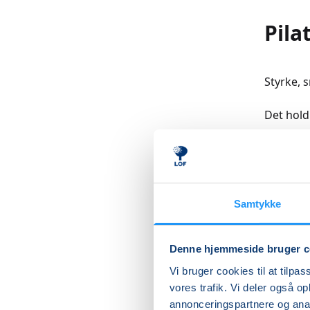
Pila
Styrke, 
Det hold
På det h
blanding 
lidt skav
Læs me
Samtykke
Denne hjemmeside bruger c
Vi bruger cookies til at tilpas
Betal med
vores trafik. Vi deler også 
annonceringspartnere og anal