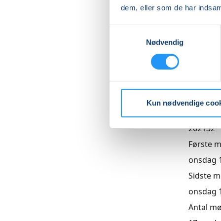
dem, eller som de har indsaml
Priser
Samtykkevalg
Nødvendig
Almen
DKK 825
Info
Kun nødvendige coo
Numme
262132
Første 
onsdag 19
Sidste 
onsdag 16
Antal m