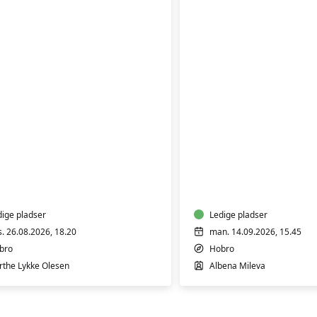
tes
ro
Fysiopilates
Klassisk
RO
dige pladser
Ledige pladser
s. 26.08.2026, 18.20
man. 14.09.2026, 15.45
bro
Hobro
rthe Lykke Olesen
Albena Mileva