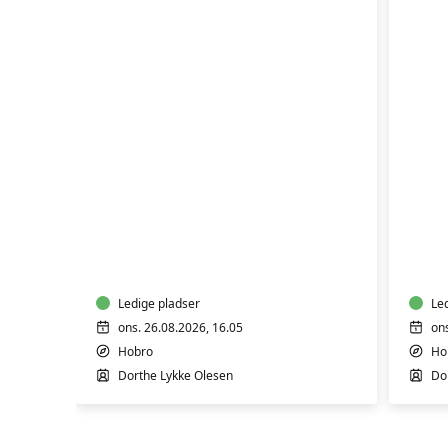
Pila
Pilates
i
Hold
Hob
1
-
INT
Ledige pladser
Le
ons. 26.08.2026, 16.05
on
Hobro
Ho
Dorthe Lykke Olesen
Do