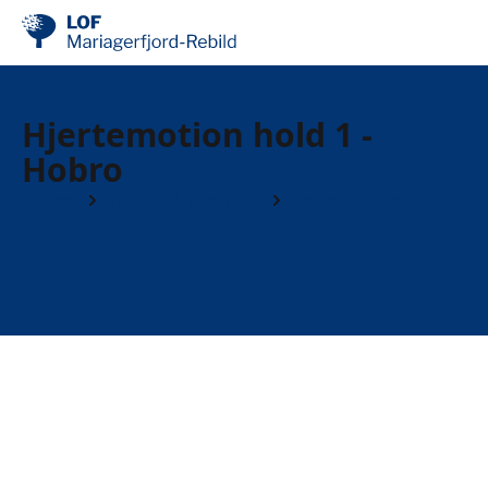
Hjertemotion hold 1 -
Hobro
Kurser
Motion & Sundhed
Hjertemotion