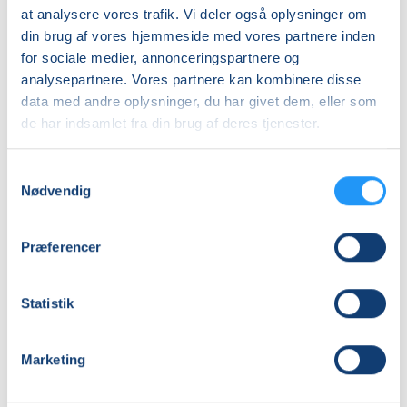
at analysere vores trafik. Vi deler også oplysninger om
Første mødegang
din brug af vores hjemmeside med vores partnere inden
tirsdag 11.08.2026, kl. 16.00 - 17.00
for sociale medier, annonceringspartnere og
Sidste mødegang
analysepartnere. Vores partnere kan kombinere disse
data med andre oplysninger, du har givet dem, eller som
tirsdag 24.11.2026, kl. 16.00 - 17.00
de har indsamlet fra din brug af deres tjenester.
Antal mødegange
15
mødegange
Samtykkevalg
Adresse
Nødvendig
Hobro Idrætscenter, Amerikavej 22, 9500
, Hobro
(Norden)
Præferencer
Se på kort
Statistik
Praktiske oplysninger
Mødegange
Marketing