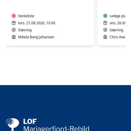
5
7
-
-
Støvring
Venteliste
Støvring
Ledige plads
tors. 27.08.2026, 10.00
ons. 26.08.2
Støvring
Støvring
Mikela Bang Johansen
Chris Axelse