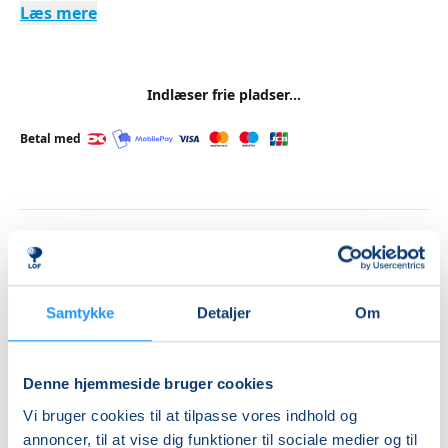
Læs mere
Indlæser frie pladser...
Betal med
Priser
Almen
DKK 590,00
Samtykke
Detaljer
Om
Info
Denne hjemmeside bruger cookies
Nummer
Vi bruger cookies til at tilpasse vores indhold og
262101
annoncer, til at vise dig funktioner til sociale medier og til