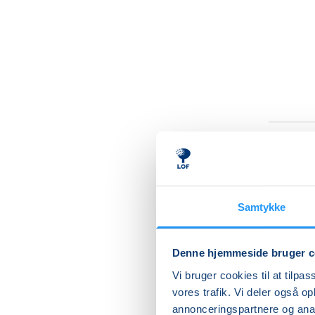
Male
ved
Samtykke
- Et eks
sanser
Denne hjemmeside bruger c
Vi bruger cookies til at tilpas
Særligt 
vores trafik. Vi deler også 
den 5. o
annonceringspartnere og anal