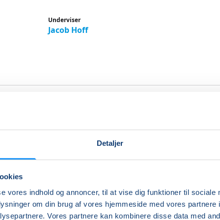
Underviser
Jacob Hoff
højskole på Hjorths Badehote
 Skagen
Detaljer
klusivt kursus for dig som ønsker ekstra forkælelse for al
ookies
se vores indhold og annoncer, til at vise dig funktioner til sociale
tilbud: Malehøjskole på Hjorts Badehotel ved Skagen fra m
oplysninger om din brug af vores hjemmeside med vores partnere i
ktober til fredag den 9. oktober 2026.
ysepartnere. Vores partnere kan kombinere disse data med andr