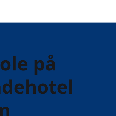
ole på
adehotel
n