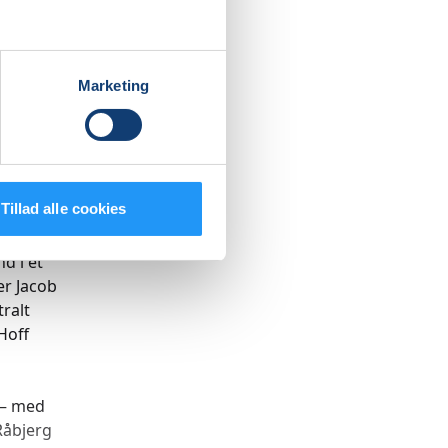
kælelse
e, tag en
Marketing
tnere.
i tid og
 for
Tillad alle cookies
ivelser
d i et
er Jacob
tralt
Hoff
p – med
Råbjerg