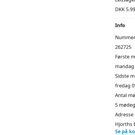
DKK 5.99
Gennem s
maleri f
Info
samtidsk
af alt ar
Numme
fællessk
262725
Undervis
Første 
samtaler
mandag 0
proces, 
Sidste 
klarere f
fredag 09
På kurset
Antal m
ugens ar
5
mødeg
fordybel
Adresse
Kurset v
Hjorths 
og indho
Se på ko
samt hjæl