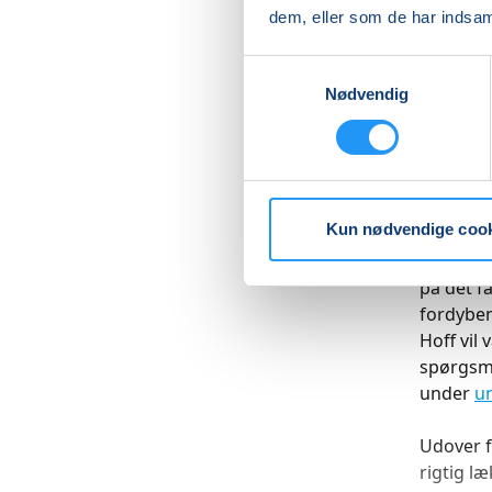
dem, eller som de har indsaml
Kom med 
for alle 
Samtykkevalg
morgendu
Nødvendig
tur til 
Der er p
nærvær t
egenbeta
Kun nødvendige coo
Oplev et
på det f
fordyben
Hoff vil
spørgsmå
under
un
Udover f
rigtig l