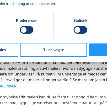
et fra din brug af deres tjenester.
på et eksklusivt kursus for dig som ønsker lidt ekstra for
sanser, fordyb dig i dit maleri, gå en tur til Vesterhavet, få en
kkert. Nyd en kop kaffe med udsigt direkte til Råbjerg Mil
Præferencer
Statistik
Skagen og ikke mindst, nyd et fællesskab med de andre kuns
lads til 12 kursister på Malehøjskolen, på den måde skaber v
il hver enkelt. Der er mulighed for at tage en ledsager med
ling. Se mere om dette længere ned.
kies
Tillad valgte
 særligt højskoleophold i inspirerende og naturskønne omg
antastiske Hjorths Badehotel nær Skagen. Her inviteres du in
de malekursus i figurativt maleri, hvor den dygtige kunstn
 være din underviser. På kurset vil vi undersøge et meget cen
l: Hvad gør dit maleri til noget særligt? Se mere om Jacob 
derviser
.
ordybelse i dit maleri kan du se frem til et ophold helt i to
ækker mad, hyggelige værelser og enestående natur tæt på 