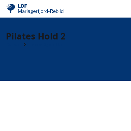
Pilates Hold 2
Kurser
Hobro Bymidte