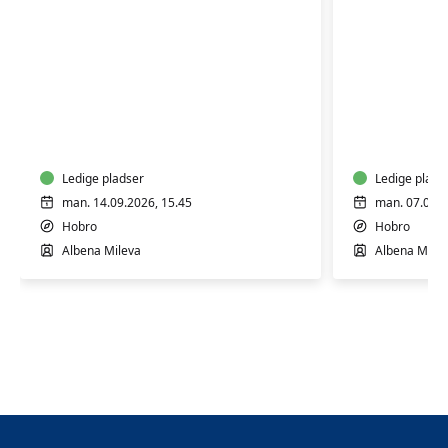
Fysiopilates
Fysiopila
Klassisk
GRATIS
INTRO
Ledige pladser
Ledige plads
man. 14.09.2026, 15.45
man. 07.09.2
Hobro
Hobro
Albena Mileva
Albena Milev