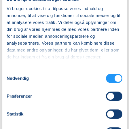
Løbende optag på holdene i det omfang der er
Vi bruger cookies til at tilpasse vores indhold og
pladser. Ønsker du en gratis prøvegang, så kontakter
Info
annoncer, til at vise dig funktioner til sociale medier og til
du underviser på tlf. 40213473.
Nummer
at analysere vores trafik. Vi deler også oplysninger om
din brug af vores hjemmeside med vores partnere inden
262124
for sociale medier, annonceringspartnere og
Første mødegang
analysepartnere. Vores partnere kan kombinere disse
onsdag 26.08.2026, kl. 17.15 - 18.15
data med andre oplysninger, du har givet dem, eller som
de har indsamlet fra din brug af deres tjenester.
Sidste mødegang
onsdag 18.11.2026, kl. 17.15 - 18.15
Samtykkevalg
Antal mødegange
Nødvendig
12
mødegange
Adresse
Præferencer
Hobro Bymidte, Adelgade 40F, 9500
, Hobro
(Træningslokale)
Statistik
Se på kort