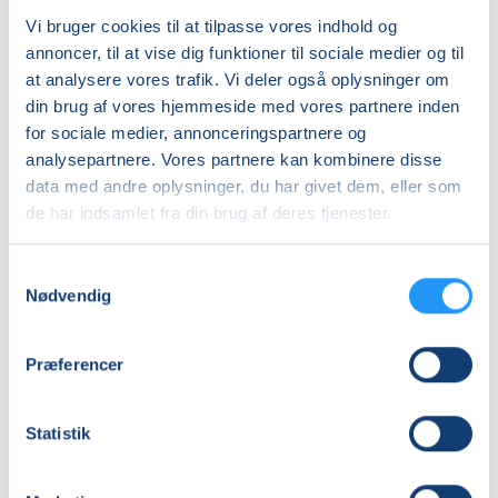
Vi bruger cookies til at tilpasse vores indhold og
Info
annoncer, til at vise dig funktioner til sociale medier og til
Nummer
at analysere vores trafik. Vi deler også oplysninger om
din brug af vores hjemmeside med vores partnere inden
26224
for sociale medier, annonceringspartnere og
Første mødegang
analysepartnere. Vores partnere kan kombinere disse
torsdag 27.08.2026, kl. 10.00 - 11.00
data med andre oplysninger, du har givet dem, eller som
de har indsamlet fra din brug af deres tjenester.
Sidste mødegang
torsdag 10.12.2026, kl. 10.00 - 11.00
Samtykkevalg
Antal mødegange
Nødvendig
15
mødegange
Adresse
Præferencer
Støvring Fysiocenter, Hobrovej 13 B, 9530
, Støvring
(Træningslokale)
Statistik
Se på kort