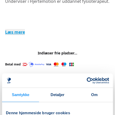
Underviser i Hjertemotion er uddannet fysioterapeut.
Læs mere
Indlæser frie pladser...
Betal med
Priser
Samtykke
Detaljer
Om
Almen
DKK 650,00
Denne hjemmeside bruger cookies