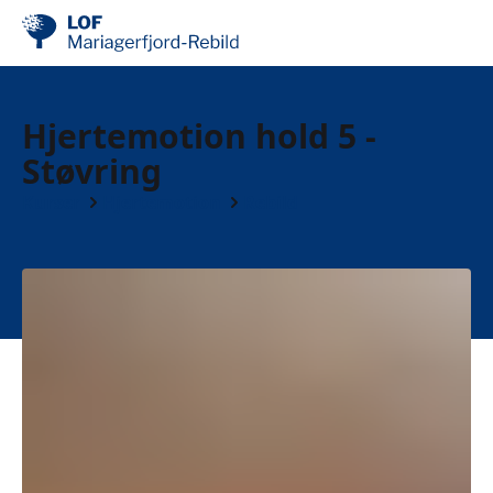
Hjertemotion hold 5 -
Støvring
Kurser
Hjertemotion
Rebild