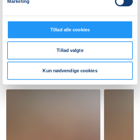
Marketing
Praktiske oplysninger
Mødegange
Tillad alle cookies
Tillad valgte
Kun nødvendige cookies
Relaterede hold