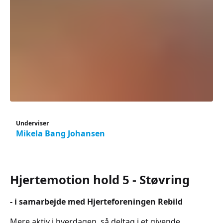
Underviser
Mikela Bang Johansen
Hjertemotion hold 5 - Støvring
- i samarbejde med Hjerteforeningen Rebild
Mere aktiv i hverdagen, så deltag i et givende