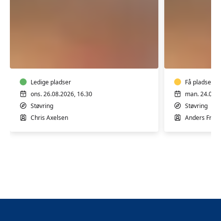
Hjertemotion
Hjertemo
hold
hold
7
6
-
-
Støvring
Ledige pladser
Støvring
Få pladser
ons. 26.08.2026, 16.30
man. 24.08.2
Støvring
Støvring
Chris Axelsen
Anders Frist