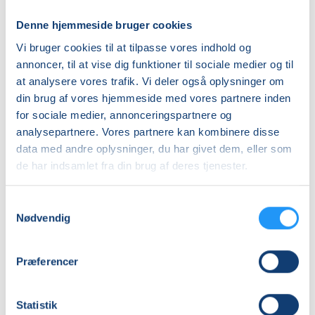
Priser
Denne hjemmeside bruger cookies
Almen
Vi bruger cookies til at tilpasse vores indhold og
DKK 670,00
annoncer, til at vise dig funktioner til sociale medier og til
at analysere vores trafik. Vi deler også oplysninger om
Info
din brug af vores hjemmeside med vores partnere inden
for sociale medier, annonceringspartnere og
Nummer
analysepartnere. Vores partnere kan kombinere disse
262108
data med andre oplysninger, du har givet dem, eller som
de har indsamlet fra din brug af deres tjenester.
Første mødegang
onsdag 12.08.2026, kl. 09.15 - 10.15
Samtykkevalg
Sidste mødegang
Nødvendig
onsdag 09.12.2026, kl. 09.15 - 10.15
Antal mødegange
Præferencer
17
mødegange
Adresse
Statistik