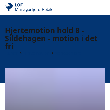
Hjertemotion hold 8 -
Sildehagen - motion i det
fri
Kurser
Hjertemotion
Mariagerfjord