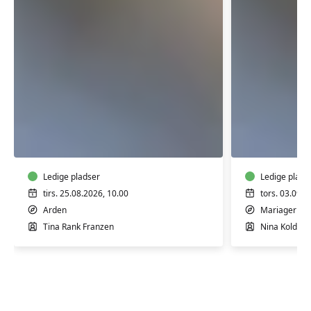
Hjertemotion
Hjertemo
hold
hold
6
11-
-
Mariager
Arden
Ledige pladser
Ledige plads
tirs. 25.08.2026, 10.00
tors. 03.09.2
Arden
Mariager
Tina Rank Franzen
Nina Kolditz