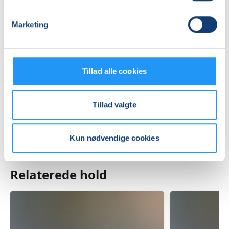
Sildehagen, Nedre Strandvej, 9500
, Hobro
(P pladsen)
Se på kort
Marketing
Praktiske oplysninger
Tillad alle cookies
Mødegange
Tillad valgte
Kun nødvendige cookies
Relaterede hold