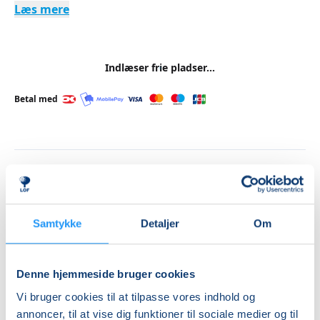
Læs mere
Indlæser frie pladser...
Betal med
Priser
Almen
DKK 590,00
Samtykke
Detaljer
Om
Info
Denne hjemmeside bruger cookies
Nummer
Vi bruger cookies til at tilpasse vores indhold og
262101
annoncer, til at vise dig funktioner til sociale medier og til