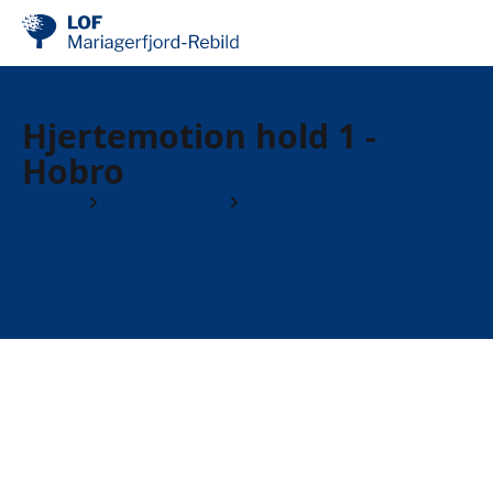
Hjertemotion hold 1 -
Hobro
Kurser
Hjertemotion
Mariagerfjord