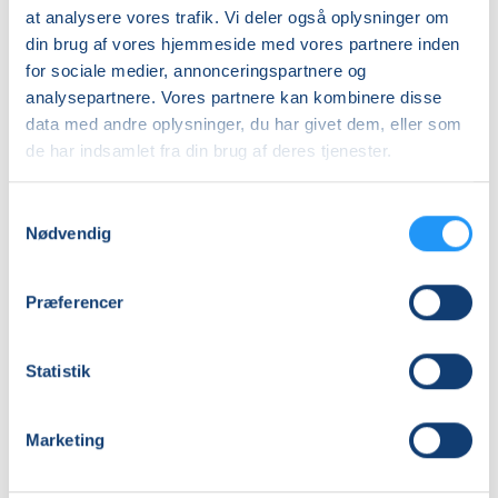
at analysere vores trafik. Vi deler også oplysninger om
Første mødegang
din brug af vores hjemmeside med vores partnere inden
tirsdag 11.08.2026, kl. 16.00 - 17.00
for sociale medier, annonceringspartnere og
Sidste mødegang
analysepartnere. Vores partnere kan kombinere disse
data med andre oplysninger, du har givet dem, eller som
tirsdag 24.11.2026, kl. 16.00 - 17.00
de har indsamlet fra din brug af deres tjenester.
Antal mødegange
15
mødegange
Samtykkevalg
Adresse
Nødvendig
Hobro Idrætscenter, Amerikavej 22, 9500
, Hobro
(Norden)
Præferencer
Se på kort
Statistik
Praktiske oplysninger
Mødegange
Marketing