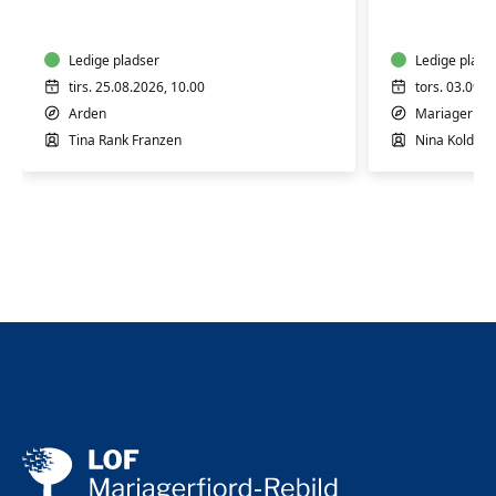
6
11-
-
Mariager
Arden
Ledige pladser
Ledige plads
tirs. 25.08.2026, 10.00
tors. 03.09.2
Arden
Mariager
Tina Rank Franzen
Nina Kolditz