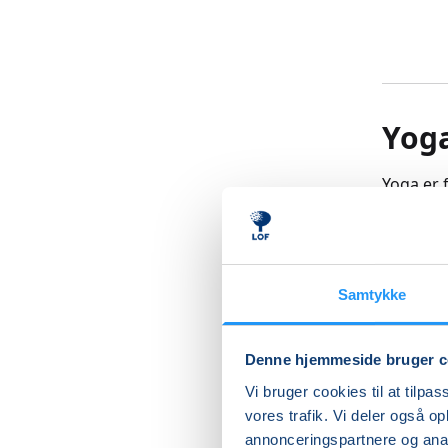
Yoga
Yoga er f
Øvelsern
begynde
Samtykke
Gennem 
aktivere
afspændi
Denne hjemmeside bruger c
nerveber
Vi bruger cookies til at tilpas
vores trafik. Vi deler også 
Den styr
annonceringspartnere og anal