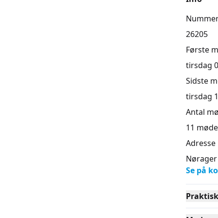
Numme
26205
Første 
tirsdag 0
Sidste 
tirsdag 1
Antal m
11
møde
Adresse
Nørager 
Se på ko
Praktis