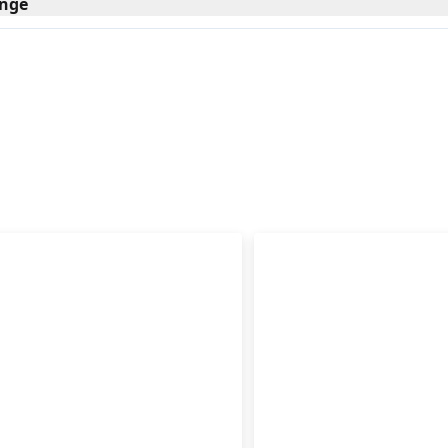
nge
rtemotion
Kvinder