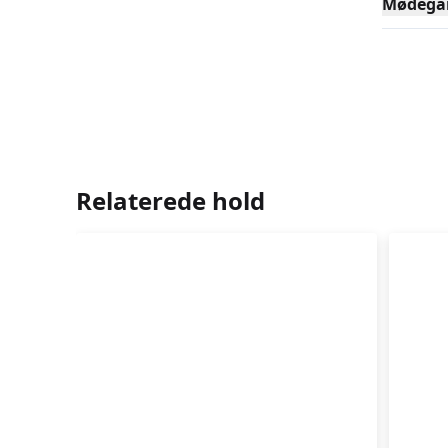
Mødega
Relaterede hold
Hje