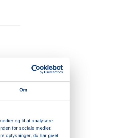
 af det,
Om
velserne
 medier og til at analysere
nden for sociale medier,
rre
e oplysninger, du har givet