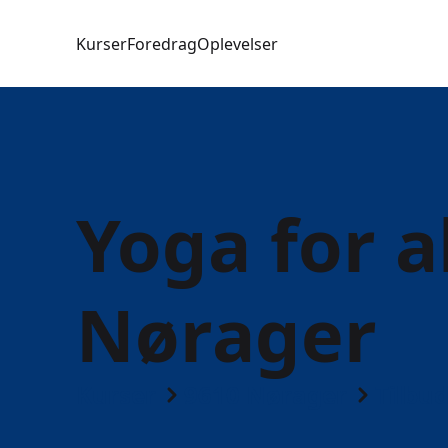
Kurser
Foredrag
Oplevelser
Yoga for al
Nørager
Kurser
9610 Nørager
Tilbud