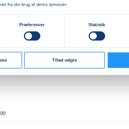
dskraft mod sygdomme og psykiske problemer.
et fra din brug af deres tjenester.
er og slutter med afspænding. Yoga vil give dig en fornemme
e helhed og balance.
Præferencer
Statistik
re
Indlæser frie pladser...
kies
Tillad valgte
,00