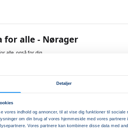
 for alle - Nørager
or alle, også for dig.
e på dette hold er valgt så alle kan være med og få noget ud
re som øvede.
Detaljer
øvelserne opbygges og bevares en sund og smidig krop. Ø
r og stimulerer kredsløbet og de indre organer. Gennem
ng tilføres kroppen energi. Åndedrætsøvelserne virker
ookies
oligende.
se vores indhold og annoncer, til at vise dig funktioner til sociale
oplysninger om din brug af vores hjemmeside med vores partnere i
ke, smidighed, ro og harmoni som yoga bibringer, giver stø
ysepartnere. Vores partnere kan kombinere disse data med andr