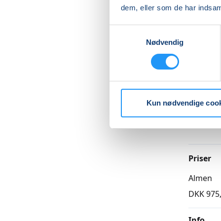
modstan
dem, eller som de har indsaml
Vi start
Samtykkevalg
kropslig
Nødvendig
Læs me
Kun nødvendige coo
Betal med
Priser
Almen
DKK 975
Info