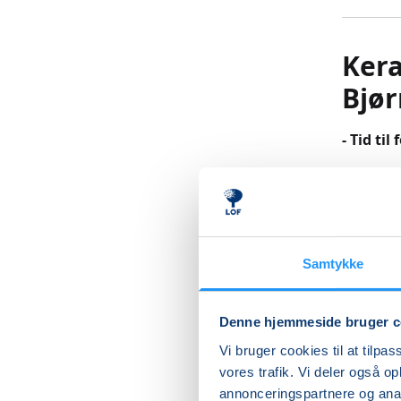
Kera
Bjø
- Tid ti
Har du ly
du bare 
er der p
Samtykke
Vi arbej
formgivn
Denne hjemmeside bruger c
frem, st
kunne no
Vi bruger cookies til at tilpas
hændern
vores trafik. Vi deler også 
annonceringspartnere og anal