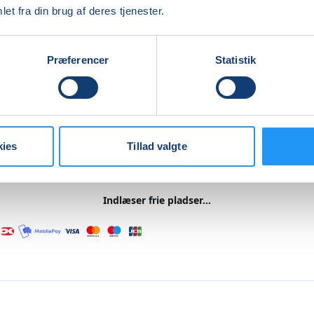
ningen foregår i et roligt tempo og i en tryg stemning, hvo
et fra din brug af deres tjenester.
 både grin, fejl og små sejre. Du bliver guidet hele vejen og f
el hjælp, så du kan arbejde i dit eget tempo og på dit eget n
Præferencer
Statistik
jem med dine egne keramiske værker – og forhåbentlig o
ation, ro i hovedet og lysten til at arbejde videre med ler.
 til 60 kr. pr. kg, som er inkl. brændinger og glasur.
re
kies
Tillad valgte
Indlæser frie pladser...