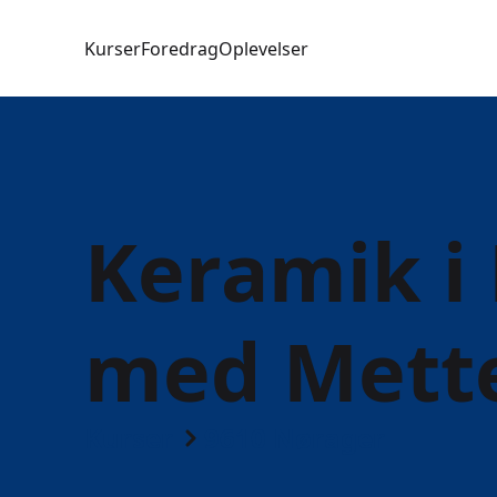
Kurser
Foredrag
Oplevelser
Keramik i
med Mette
Kurser
9610 Nørager