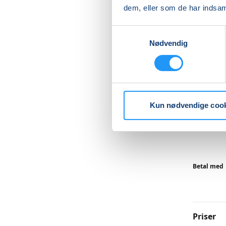
Undervis
dem, eller som de har indsaml
plads til
individu
Samtykkevalg
Nødvendig
Du går h
ny inspir
Ler købes
Læs me
Kun nødvendige coo
Betal med
Priser