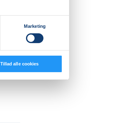
r der er
år
iveau.
Marketing
gså med
Tillad alle cookies