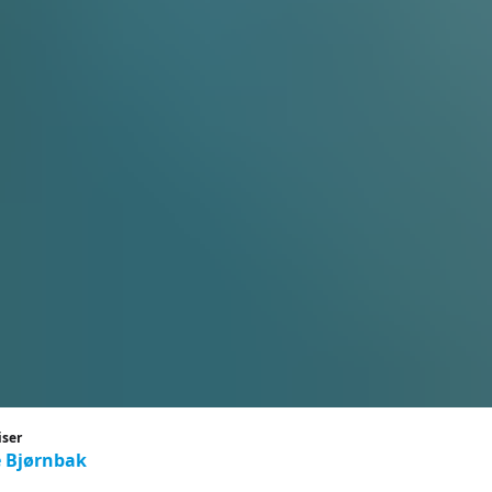
iser
 Bjørnbak