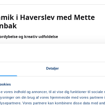
mik i Haverslev med Mette
rnbak
l fordybelse og kreativ udfoldelse
st til at arbejde med ler, men mangler et sted at starte? Ell
tid og ro til at fordybe dig i noget kreativt? På dette keram
lads til nysgerrighed, leg og langsomhed – uanset erfaring.
Detaljer
der med grundlæggende teknikker i ler og kommer omkrin
ing, overflader og glasur. Undervejs er der god tid til at prø
ookies
ille spørgsmål og finde sit eget udtryk. Her handler det ikke
get på forhånd, men om lysten til at være med og få ler m
se vores indhold og annoncer, til at vise dig funktioner til sociale
e.
oplysninger om din brug af vores hjemmeside med vores partnere i
ysepartnere. Vores partnere kan kombinere disse data med andr