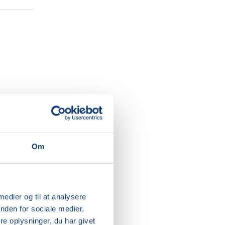
er savner
ikkursus
Om
g både
ve sig
 om at
ellem
 medier og til at analysere
nden for sociale medier,
e oplysninger, du har givet