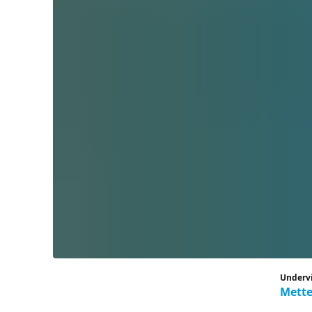
Underv
Mette