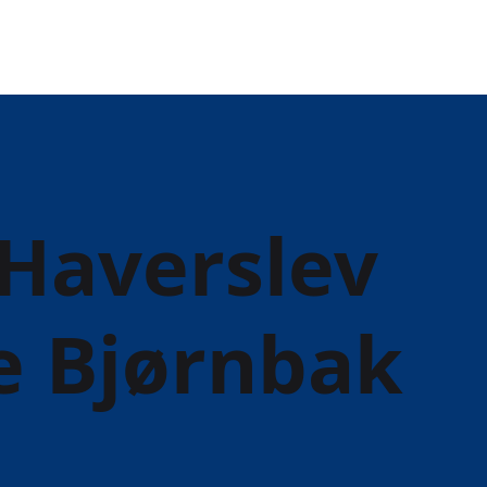
 Haverslev
 Bjørnbak