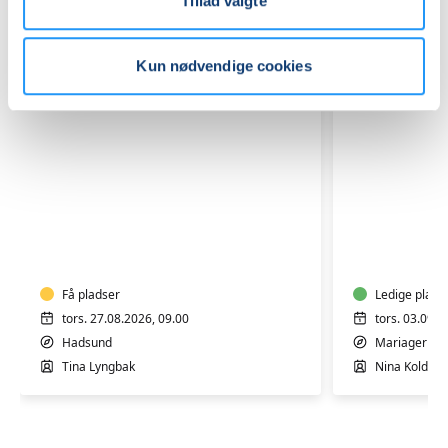
Tillad valgte
Kun nødvendige cookies
Yoga-
Hjertemo
Hadsund
hold
Hallen
11-
Mariager
Få pladser
Ledige plads
tors. 27.08.2026, 09.00
tors. 03.09.2
Hadsund
Mariager
Tina Lyngbak
Nina Kolditz