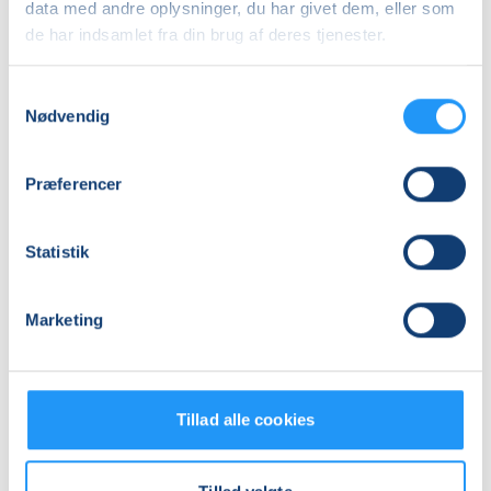
Adresse
data med andre oplysninger, du har givet dem, eller som
de har indsamlet fra din brug af deres tjenester.
Hadsund Sundhedscenter, Vestergade 4, 9560
,
Hadsund
(Salen)
Se på kort
Samtykkevalg
Nødvendig
Praktiske oplysninger
Præferencer
Mødegange
Statistik
Marketing
Relaterede hold
Tillad alle cookies