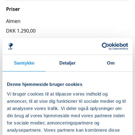
Priser
Almen
DKK 1.290,00
Info
Nummer
Samtykke
Detaljer
Om
262148
Første mødegang
Denne hjemmeside bruger cookies
tirsdag 01.09.2026, kl. 19.15 - 20.45
Vi bruger cookies til at tilpasse vores indhold og
Sidste mødegang
annoncer, til at vise dig funktioner til sociale medier og til
tirsdag 15.12.2026, kl. 19.15 - 20.45
at analysere vores trafik. Vi deler også oplysninger om
din brug af vores hjemmeside med vores partnere inden
Antal mødegange
for sociale medier, annonceringspartnere og
15
mødegange
analysepartnere. Vores partnere kan kombinere disse