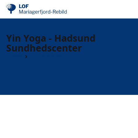
Yin Yoga - Hadsund
Sundhedscenter
Kurser
9560 Hadsund