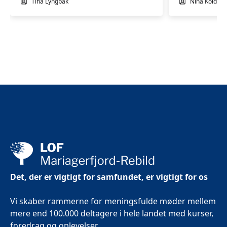
Tina Lyngbak
Nina Kolditz
Det, der er vigtigt for samfundet, er vigtigt for os
Vi skaber rammerne for meningsfulde møder mellem
mere end 100.000 deltagere i hele landet med kurser,
foredrag og oplevelser.