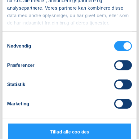
for sociale medier, annonceringspartnere og
Antal mødegange
analysepartnere. Vores partnere kan kombinere disse
data med andre oplysninger, du har givet dem, eller som
15
mødegange
de har indsamlet fra din brug af deres tjenester.
Adresse
Hadsund Sundhedscenter, Vestergade 4, 9560
,
Samtykkevalg
Hadsund
(Salen)
Nødvendig
Se på kort
Præferencer
Praktiske oplysninger
Mødegange
Statistik
Marketing
Tillad alle cookies