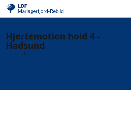
Hjertemotion hold 4 -
Hadsund
Kurser
9560 Hadsund