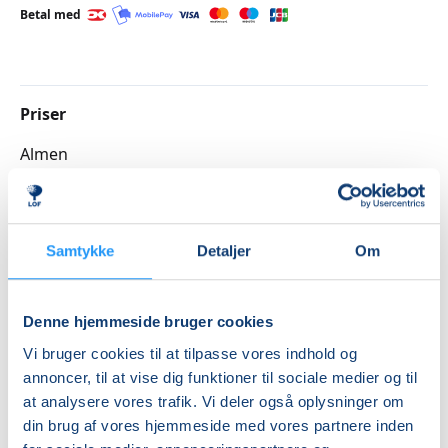
Betal med
Priser
Almen
DKK 590,00
Info
Samtykke
Detaljer
Om
Nummer
262104
Denne hjemmeside bruger cookies
Første mødegang
Vi bruger cookies til at tilpasse vores indhold og
tirsdag 01.09.2026, kl. 17.00 - 18.00
annoncer, til at vise dig funktioner til sociale medier og til
at analysere vores trafik. Vi deler også oplysninger om
Sidste mødegang
din brug af vores hjemmeside med vores partnere inden
tirsdag 15.12.2026, kl. 17.00 - 18.00