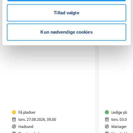
Relaterede hold
Tillad valgte
Kun nødvendige cookies
Yoga-
Hjertemo
Hadsund
hold
Hallen
11-
Mariager
Få pladser
Ledige plads
tors. 27.08.2026, 09.00
tors. 03.09.2
Hadsund
Mariager