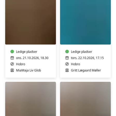
Keramikkursus
Hold
for
hjernen
begyndere
skarp
&
med
let
Ledige pladser
musik
Ledige pladser
øvede
ons. 21.10.2026, 18.30
tors. 22.10.2026, 17.15
Hobro
Hobro
MiaMaja Liv Glob
Gritt Lægaard Møller