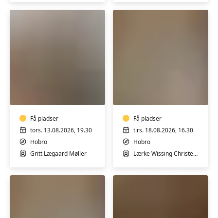
Guitar
Keramik
START
for
her
begynder
-
og
fortsætter
Få pladser
let
Få pladser
øvede
tors. 13.08.2026, 19.30
tirs. 18.08.2026, 16.30
Hobro
Hobro
Gritt Lægaard Møller
Lærke Wissing Christensen