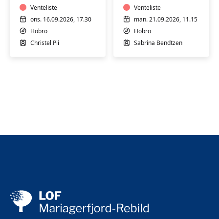
Klassiker,
Venteliste
bevægelse
Venteliste
Knivteknik
og
ons. 16.09.2026, 17.30
man. 21.09.2026, 11.15
og
dans
Hobro
Hobro
Krydderier
HENSYNTAGEN
Christel Pii
Sabrina Bendtzen
GRATIS
INTRO