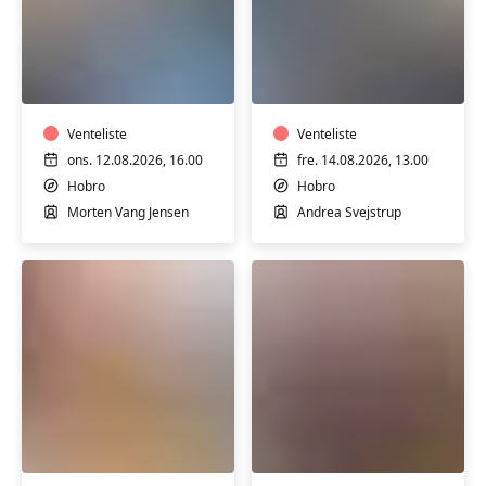
Hjertemotion
Hjertemotion
hold
hold
2
3
-
-
Hobro
Venteliste
Hobro
Venteliste
ons. 12.08.2026, 16.00
fre. 14.08.2026, 13.00
Hobro
Hobro
Morten Vang Jensen
Andrea Svejstrup
Mad
Motion
for
for
mænd
XXL
-
via