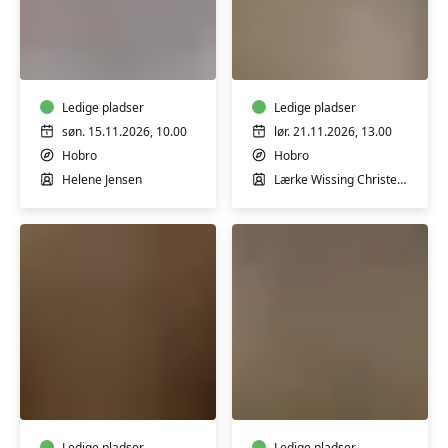
Få
Keramik
farver
for
i
begynder
vævestrik
-
Ledige pladser
Weekendkursus
Ledige pladser
søn. 15.11.2026, 10.00
lør. 21.11.2026, 13.00
Hobro
Hobro
Helene Jensen
Lærke Wissing Christensen
Generationer
Adventskrans
i
eller
ler
dekoration
Ledige pladser
Ledige pladser