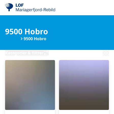
9500 Hobro
Kurser
9500 Hobro
Kategorier & filtrer
Hjertemotion
Hjertemotion
hold
hold
1
8
-
-