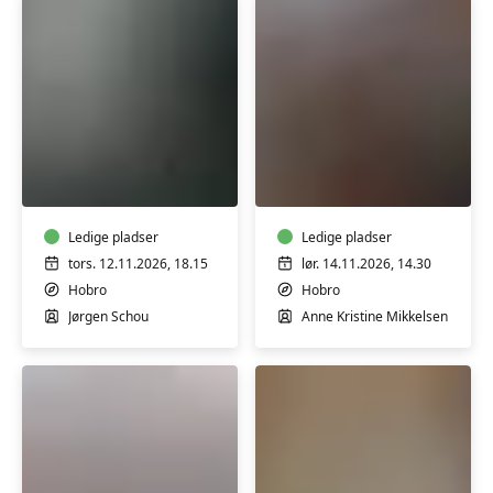
Sangaften
Byg
-
juletræer
november
af
naturens
Ledige pladser
materialer
Ledige pladser
tors. 12.11.2026, 18.15
lør. 14.11.2026, 14.30
Hobro
Hobro
Jørgen Schou
Anne Kristine Mikkelsen