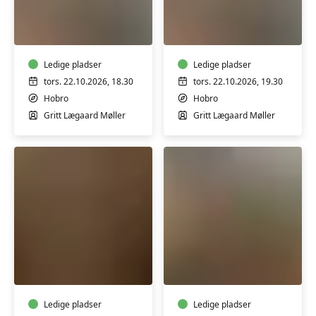
Guitar
Guitar
START
START
her
her
-
-
fortsættere
Ledige pladser
fortsætter
Ledige pladser
tors. 22.10.2026, 18.30
tors. 22.10.2026, 19.30
Hobro
Hobro
Gritt Lægaard Møller
Gritt Lægaard Møller
Generationer
Ostetapas
i
og
ler
keramik
-
Ledige pladser
en
Ledige pladser