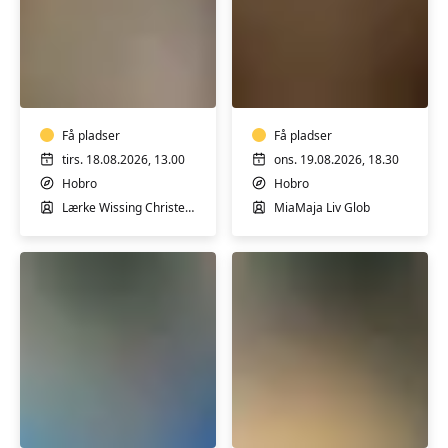
Keramik
Keramikkursus
for
for
alle
begyndere
&
Få pladser
let
Få pladser
øvede
tirs. 18.08.2026, 13.00
ons. 19.08.2026, 18.30
Hobro
Hobro
Lærke Wissing Christensen
MiaMaja Liv Glob
Pilates
Pilates
i
Hold
Hobro
1