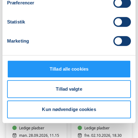
Præferencer
for
via
begynder
bevægelse
-
og
Statistik
Weekendkursus
Ledige pladser
dans
Ledige pladser
lør. 26.09.2026, 13.00
man. 28.09.2026, 10.00
Hobro
Hobro
Marketing
Lærke Wissing Christensen
Sabrina Bendtzen
Tillad alle cookies
Tillad valgte
Motion
Ostetapas
for
og
Kun nødvendige cookies
XXL
keramik
via
-
bevægelse
Ledige pladser
en
Ledige pladser
og
kreativ
man. 28.09.2026, 11.15
fre. 02.10.2026, 18.30