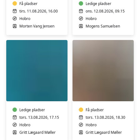
Hobro
Få pladser
Sildehagen
Ledige pladser
-
tirs. 11.08.2026, 16.00
ons. 12.08.2026, 09.15
motion
Hobro
Hobro
i
Morten Vang Jensen
Mogens Samuelsen
det
fri
Hold
Guitar
hjernen
START
skarp
her
med
-
musik
Ledige pladser
fortsættere
Få pladser
tors. 13.08.2026, 17.15
tors. 13.08.2026, 18.30
Hobro
Hobro
Gritt Lægaard Møller
Gritt Lægaard Møller