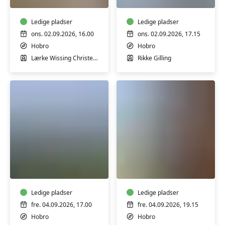
begynder
for
og
begyndere
let
Ledige pladser
Ledige pladser
øvede
ons. 02.09.2026, 16.00
ons. 02.09.2026, 17.15
Hobro
Hobro
Lærke Wissing Christensen
Rikke Gilling
Panoramagus
Panoramagus
på
på
Sildehagen
Sildehagen
Ledige pladser
Ledige pladser
fre. 04.09.2026, 17.00
fre. 04.09.2026, 19.15
Hobro
Hobro