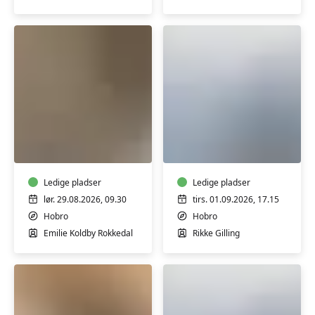
Weekend
Qi
Drejekursus
Gong
for
for
begyndere
let
Ledige pladser
øvede
Ledige pladser
lør. 29.08.2026, 09.30
tirs. 01.09.2026, 17.15
Hobro
Hobro
Emilie Koldby Rokkedal
Rikke Gilling