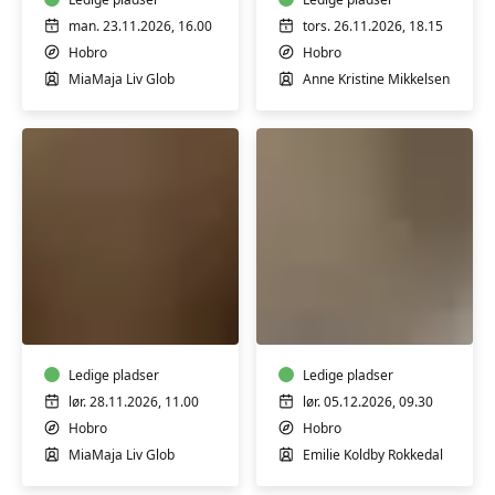
man. 23.11.2026, 16.00
tors. 26.11.2026, 18.15
Hobro
Hobro
MiaMaja Liv Glob
Anne Kristine Mikkelsen
Juleværksted
Weekend
i
Drejekursus
Keramik
for
begyndere
Ledige pladser
Ledige pladser
lør. 28.11.2026, 11.00
lør. 05.12.2026, 09.30
Hobro
Hobro
MiaMaja Liv Glob
Emilie Koldby Rokkedal