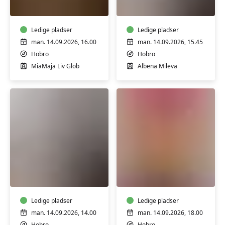
i
Klassisk
ler
Ledige pladser
Ledige pladser
man. 14.09.2026, 16.00
man. 14.09.2026, 15.45
Hobro
Hobro
MiaMaja Liv Glob
Albena Mileva
Fysiopilates
Gravidtræning
Klassisk
-
HENSYNTAGEN
stærk
gennem
Ledige pladser
graviditeten
Ledige pladser
man. 14.09.2026, 14.00
man. 14.09.2026, 18.00
Hobro
Hobro