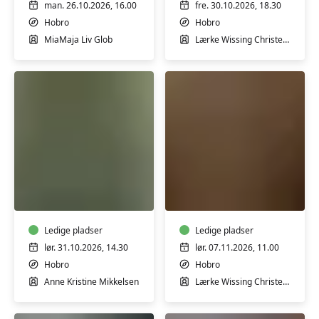
kreativ
man. 26.10.2026, 16.00
fre. 30.10.2026, 18.30
torsdag
Hobro
Hobro
aften
MiaMaja Liv Glob
Lærke Wissing Christensen
Efterårs
Juleværksted
Kranse
i
på
Keramik
halmbøjle
eller
Ledige pladser
Ledige pladser
jernring
lør. 31.10.2026, 14.30
lør. 07.11.2026, 11.00
Hobro
Hobro
Anne Kristine Mikkelsen
Lærke Wissing Christensen