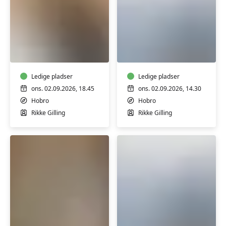
Yoga
Qi
Mix
Gong
for
begyndere
Ledige pladser
Ledige pladser
ons. 02.09.2026, 18.45
ons. 02.09.2026, 14.30
Hobro
Hobro
Rikke Gilling
Rikke Gilling
Keramik
Qi
for
Gong