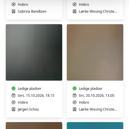
dans
torsdag
Hobro
Hobro
HENSYNTAGEN
aften
Sabrina Bendtzen
Lærke Wissing Christensen
Sangaften
Keramik
-
for
oktober
alle
Ledige pladser
Ledige pladser
tors. 15.10.2026, 18.15
tirs. 20.10.2026, 13.00
Hobro
Hobro
Jørgen Schou
Lærke Wissing Christensen