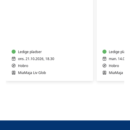
Keramikkursus
Generati
for
i
begyndere
ler
&
let
Ledige pladser
Ledige plads
øvede
ons. 21.10.2026, 18.30
man. 14.09.2
Hobro
Hobro
MiaMaja Liv Glob
MiaMaja Liv 