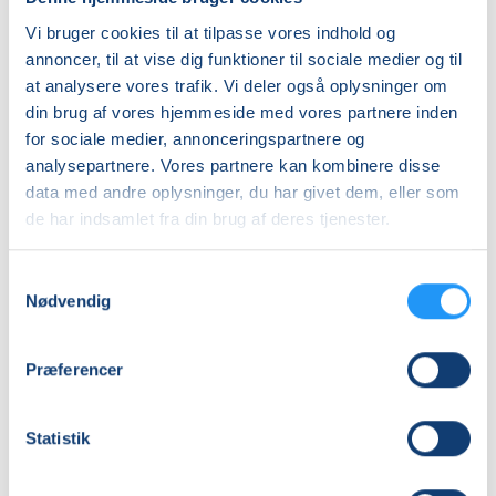
Vi bruger cookies til at tilpasse vores indhold og
Info
annoncer, til at vise dig funktioner til sociale medier og til
Nummer
at analysere vores trafik. Vi deler også oplysninger om
din brug af vores hjemmeside med vores partnere inden
262191
for sociale medier, annonceringspartnere og
Første mødegang
analysepartnere. Vores partnere kan kombinere disse
onsdag 02.09.2026, kl. 17.15 - 18.25
data med andre oplysninger, du har givet dem, eller som
de har indsamlet fra din brug af deres tjenester.
Sidste mødegang
onsdag 16.12.2026, kl. 17.15 - 18.25
Samtykkevalg
Antal mødegange
Nødvendig
14
mødegange
Adresse
Præferencer
Bie Center, Nordvestvej 4, 9500
, Hobro
(Bie Center
Salen)
Statistik
Se på kort