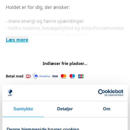
Holdet er for dig, der ønsker:
- mere energi og færre spændinger
- bedre balance, bevægelighed og kropsfornemmelse
- ro i krop og sind gennem bevægelse
Læs mere
- undervisning i et trygt og nærværende fællesskab
Indlæser frie pladser...
Betal med
Priser
Samtykke
Detaljer
Om
Almen
DKK 1.125,00
Denne hjemmeside bruger cookies