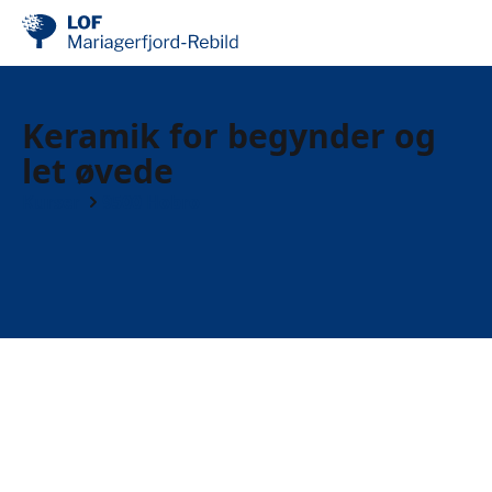
Keramik for begynder og
let øvede
Kurser
9500 Hobro