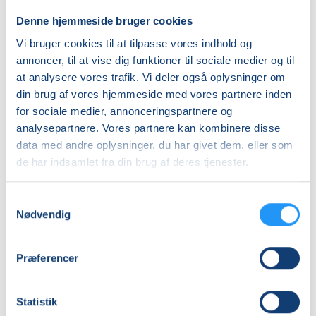
Vi har kun 8-10 pladser på dette hold for at sikre god
Almen
plads, ro og nærvær i værkstedet. :-)
Denne hjemmeside bruger cookies
DKK 1.550,00
Vi bruger cookies til at tilpasse vores indhold og
annoncer, til at vise dig funktioner til sociale medier og til
Info
at analysere vores trafik. Vi deler også oplysninger om
din brug af vores hjemmeside med vores partnere inden
Nummer
for sociale medier, annonceringspartnere og
262557
analysepartnere. Vores partnere kan kombinere disse
Første mødegang
data med andre oplysninger, du har givet dem, eller som
de har indsamlet fra din brug af deres tjenester.
tirsdag 18.08.2026, kl. 16.30 - 19.00
Sidste mødegang
Samtykkevalg
tirsdag 06.10.2026, kl. 16.30 - 19.00
Nødvendig
Antal mødegange
8
mødegange
Præferencer
Adresse
Statistik
Fuglsø Kreative Værksted, Viborg Landevej 49, Onsild