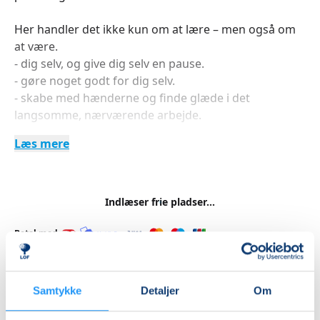
Her handler det ikke kun om at lære – men også om
at være.
- dig selv, og give dig selv en pause.
- gøre noget godt for dig selv.
- skabe med hænderne og finde glæde i det
langsomme, nærværende arbejde.
Læs mere
Kort sagt; Langt væk fra hverdagens effektivitet og
præstationskultur!!
Vi mødes i værkstedet hver tirsdag kl. 16:30–19:00 – i
Indlæser frie pladser...
alt 8 gange.
Betal med
Jeg glæder mig til, at vi skal skabe sammen.
NB! Der er begrænsede pladser.
Samtykke
Detaljer
Om
Priser