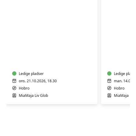
Keramikkursus
Generati
for
i
begyndere
ler
&
let
Ledige pladser
Ledige plads
øvede
ons. 21.10.2026, 18.30
man. 14.09.2
Hobro
Hobro
MiaMaja Liv Glob
MiaMaja Liv 