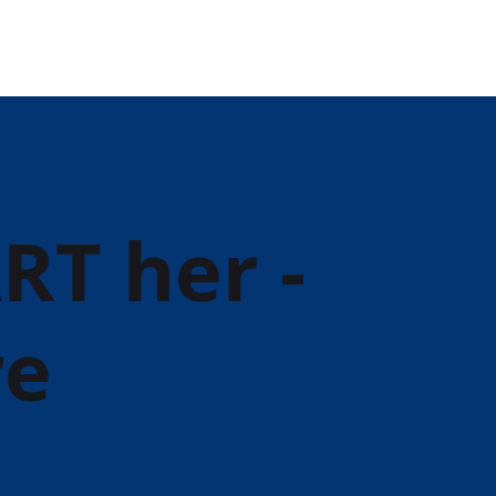
RT her -
re