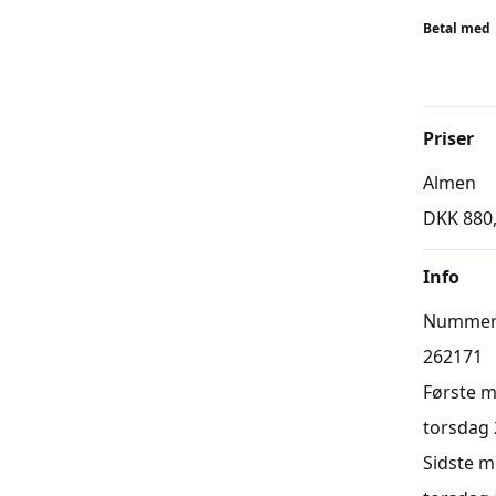
Betal med
Priser
Almen
DKK 880
Info
Numme
262171
Første 
torsdag 2
Sidste 