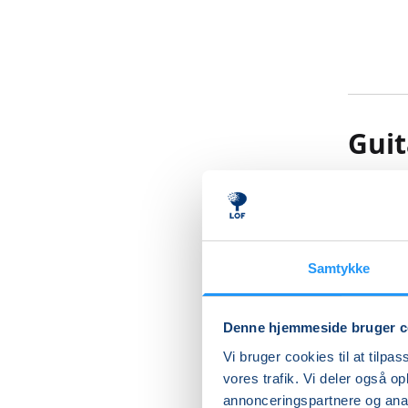
Guit
- med Gr
Dette ho
(kan ste
Samtykke
rytmer).
Denne hjemmeside bruger c
Har du ly
dig.
Vi bruger cookies til at tilpas
vores trafik. Vi deler også 
Vi arbej
annonceringspartnere og anal