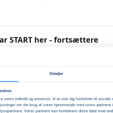
ar START her - fortsættere
itt i Hobro Bymidte
ld er for dig, der har gået på begynderholdet ”Guitar – start
mme guitaren, finde og spille demest almindelige akkorder
Detaljer
ookies
st til fortsat at udvikle dit guitarspil, så er dette hold lige n
se vores indhold og annoncer, til at vise dig funktioner til sociale
oplysninger om din brug af vores hjemmeside med vores partnere i
der videre med akkorder(alm. + barré), rytmer og fingerspil 
ysepartnere. Vores partnere kan kombinere disse data med andr