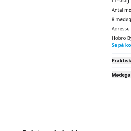
torsdag 1
Antal m
8
mødeg
Adresse
Hobro By
Se på ko
Praktis
Mødega