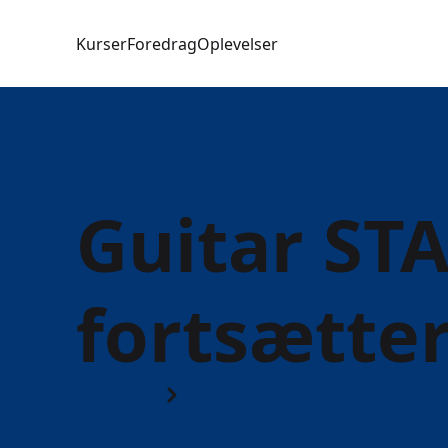
Kurser
Foredrag
Oplevelser
Guitar STA
fortsætte
Kurser
9500 Hobro