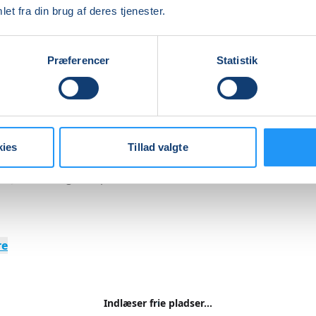
ere sange på vores repertoireliste.
et fra din brug af deres tjenester.
 din egen akustiske guitar + guitartuner og glæd dig til at s
hold med et hyggeligtfællesskab.
Præferencer
Statistik
holdet, og rammer du ind i venteliste, så tilmeld dig alligev
ke noget, og når vi har nok på venteliste laver vi nyt tilbud.
LOF kan man altid benytte sig af muligheden, at dele kursu
kies
Tillad valgte
ter. Hvis du ønsker dette, skal du tilmelde dig ved at ringe til
er Jan Vestergaard på 24479969.
re
Indlæser frie pladser...