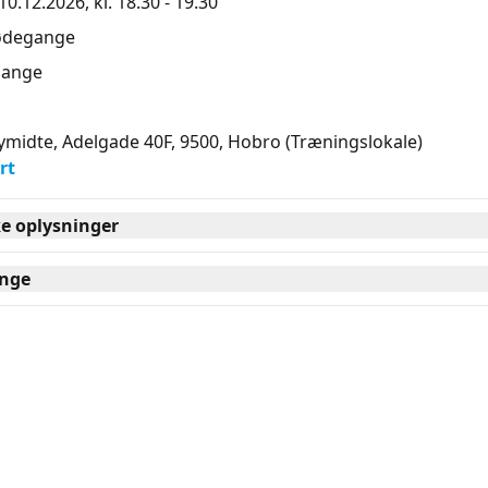
0.12.2026, kl. 18.30 - 19.30
ødegange
ange
midte, Adelgade 40F, 9500
, Hobro
(Træningslokale)
rt
ke oplysninger
nge