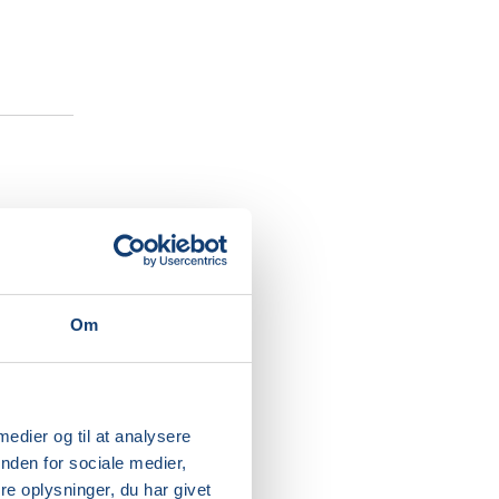
 her!”
 og enkle
Om
oget for
 medier og til at analysere
nden for sociale medier,
og får
e oplysninger, du har givet