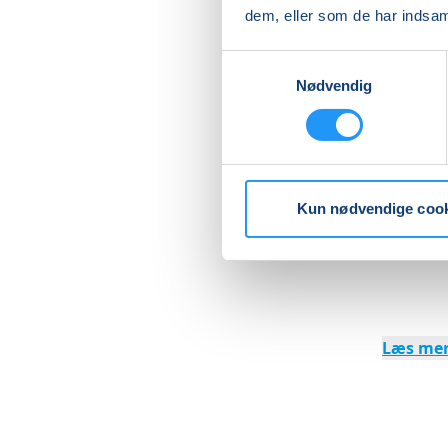
endnu fl
dem, eller som de har indsaml
Medbring
Samtykkevalg
et lille 
Nødvendig
Max 4 på 
koster ik
NB. Hos 
Kun nødvendige coo
op i 2 ra
skoleled
Læs me