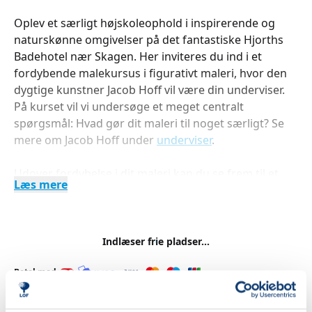
Oplev et særligt højskoleophold i inspirerende og
naturskønne omgivelser på det fantastiske Hjorths
Badehotel nær Skagen. Her inviteres du ind i et
fordybende malekursus i figurativt maleri, hvor den
dygtige kunstner Jacob Hoff vil være din underviser.
På kurset vil vi undersøge et meget centralt
spørgsmål: Hvad gør dit maleri til noget særligt? Se
mere om Jacob Hoff under
underviser
.
Udover fordybelse i dit maleri kan du se frem til et
Læs mere
ophold helt i top – med rigtig lækker mad, hyggelige
værelser og enestående natur tæt på Råbjerg Mile og
det brusende Vesterhav, alt sammen i ægte
badehotel-ånd. Ligeledes vil der være en tur til
Indlæser frie pladser...
Skagens museum. Vi vil her få en lettere guidet tur,
hvor vi vil gå ind i malerier, som har relevans for det
Betal med
som vi arbejder med på Hjorths.