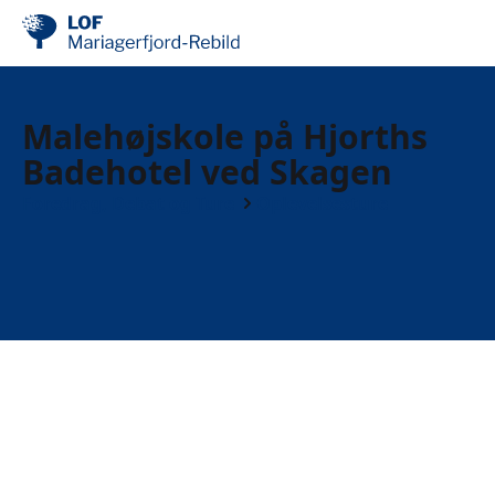
Malehøjskole på Hjorths
Badehotel ved Skagen
Foredrag, Debat og Ture
Oplevelsesture