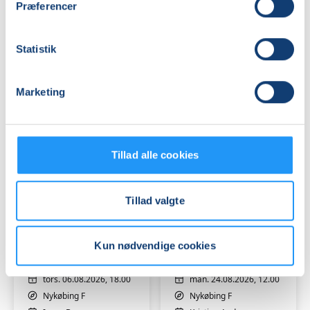
(Nykøbing
(Nykøbing
Præferencer
F)
F)
Ledige pladser
Ledige pladser
tors. 06.08.2026, 09.15
tors. 06.08.2026, 12.00
Statistik
Nykøbing F
Nykøbing F
Lise Maibom
Lise Maibom
Marketing
Tillad alle cookies
Tillad valgte
FVU-
Spansk
dansk
level
(Nykøbing
2
Kun nødvendige cookies
F)
¡Sigue
Ledige pladser
en
Ledige pladser
Modo
tors. 06.08.2026, 18.00
man. 24.08.2026, 12.00
Español!
Nykøbing F
Nykøbing F