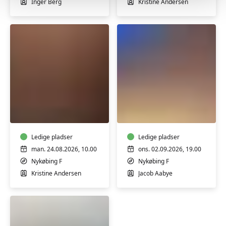
Inger Berg
Kristine Andersen
Spansk
Spansk
level
fortsættere
1
(Nykøbing)
¿Por
qué
Ledige pladser
Ledige pladser
no?
man. 24.08.2026, 10.00
ons. 02.09.2026, 19.00
Nykøbing F
Nykøbing F
Kristine Andersen
Jacob Aabye