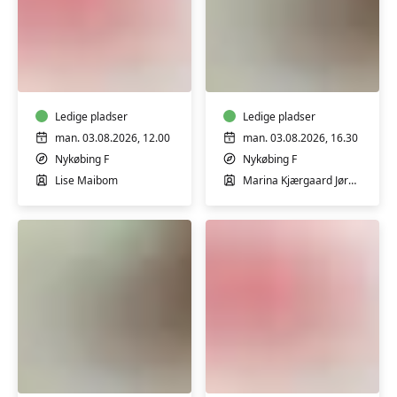
FVU-
FVU-
dansk
Dansk
(Nykøbing
(Online)
F)
Ledige pladser
Ledige pladser
man. 03.08.2026, 12.00
man. 03.08.2026, 16.30
Nykøbing F
Nykøbing F
Lise Maibom
Marina Kjærgaard Jørgensen
FVU-
FVU-
Dansk
dansk
(Online)
(Nakskov)