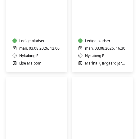
gøre hverdagen lettere, både på arbejdet og i sociale
sammenhænge. FVU-undervisning er tilpasset den
FVU-
FVU-
enkelte, så alle kan få den hjælp og støtte, de har
dansk
Dansk
brug for til at udvikle sig.
(Nykøbing
(Online)
F)
Ledige pladser
Ledige pladser
man. 03.08.2026, 12.00
man. 03.08.2026, 16.30
Nykøbing F
Nykøbing F
Lise Maibom
Marina Kjærgaard Jørgensen
FVU-
FVU-
Dansk
dansk
(Online)
(Nakskov)