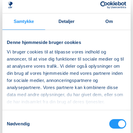
Samtykke
Detaljer
Om
Denne hjemmeside bruger cookies
FVU-
FVU-
Vi bruger cookies til at tilpasse vores indhold og
dansk
dansk
annoncer, til at vise dig funktioner til sociale medier og til
(Nykøbing
(Nykøbing
at analysere vores trafik. Vi deler også oplysninger om
F)
F)
din brug af vores hjemmeside med vores partnere inden
Ledige pladser
Ledige pladser
for sociale medier, annonceringspartnere og
ons. 05.08.2026, 12.00
ons. 05.08.2026, 12.00
analysepartnere. Vores partnere kan kombinere disse
Nykøbing F
Nykøbing F
data med andre oplysninger, du har givet dem, eller som
Lise Maibom
Karen Lundberg
de har indsamlet fra din brug af deres tjenester.
Samtykkevalg
Nødvendig