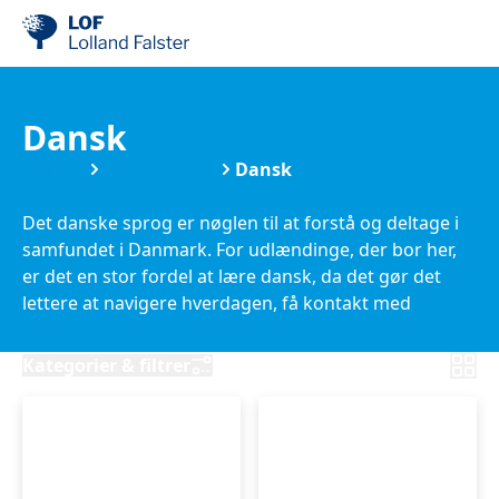
Dansk
Kurser
Sprogkurser
Dansk
Det danske sprog er nøglen til at forstå og deltage i
samfundet i Danmark. For udlændinge, der bor her,
er det en stor fordel at lære dansk, da det gør det
lettere at navigere hverdagen, få kontakt med
danskere og forstå kulturen. At kunne sproget åbner
op for jobmuligheder, sociale relationer og en dybere
Kategorier & filtrer
integration i det danske samfund. FVU-hold er for
alle, der har brug for at forbedre deres dansk, uanset
om man er ordblind eller blot ønsker at blive bedre til
at læse, skrive og forstå sproget. Det er en mulighed
for at styrke sine færdigheder i dansk, hvilket kan