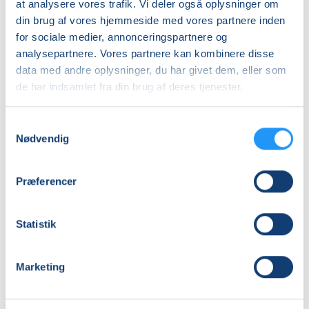
at analysere vores trafik. Vi deler også oplysninger om
din brug af vores hjemmeside med vores partnere inden
Info
for sociale medier, annonceringspartnere og
analysepartnere. Vores partnere kan kombinere disse
Nummer
data med andre oplysninger, du har givet dem, eller som
266079
de har indsamlet fra din brug af deres tjenester.
Første mødegang
torsdag 03.09.2026, kl. 19.00 - 21.00
Samtykkevalg
Nødvendig
Sidste mødegang
torsdag 10.12.2026, kl. 19.00 - 21.00
Præferencer
Antal mødegange
14
mødegange
Statistik
Adresse
Nakskov Brevdueforenings Hus, Solsikkevej 42, 4900
,
Marketing
Nakskov
("Dueslaget")
Se på kort