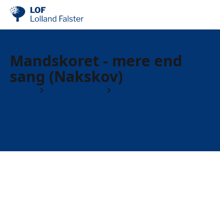
Mandskoret - mere end
sang (Nakskov)
Kurser
Musik og Sang
Kor