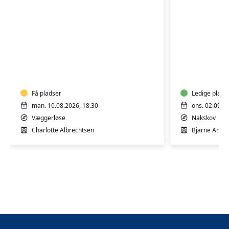
Nakskov
Mandagskoret
Damekor
Få pladser
Ledige plads
man. 10.08.2026, 18.30
ons. 02.09.2
Væggerløse
Nakskov
Charlotte Albrechtsen
Bjarne Ande