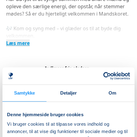
opleve den særlige energi, der opstår, når stemmer
mødes? Så er du hjerteligt velkommen i Mandskoret.
🎶 Kom og syng med – vi glæder os til at byde dig
velkommen.
Læs mere
Indlæser frie pladser...
Betal med
Samtykke
Detaljer
Om
Priser
Denne hjemmeside bruger cookies
Almen
Vi bruger cookies til at tilpasse vores indhold og
annoncer, til at vise dig funktioner til sociale medier og til
DKK 525,00