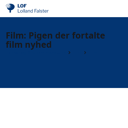
Film: Pigen der fortalte
film nyhed
Foredrag & Oplevelsesture
Film
Film