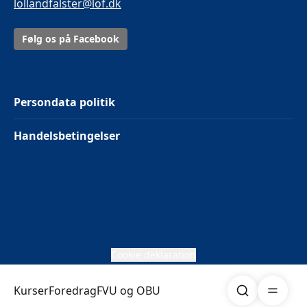
lollandfalster@lof.dk
Følg os på Facebook
Persondata politik
Handelsbetingelser
Cookie deklaration
Søg
Åben me
Kurser
Foredrag
FVU og OBU