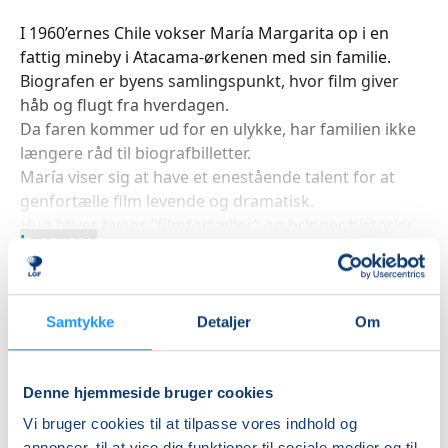
I 1960’ernes Chile vokser María Margarita op i en
fattig mineby i Atacama-ørkenen med sin familie.
Biografen er byens samlingspunkt, hvor film giver
håb og flugt fra hverdagen.
Da faren kommer ud for en ulykke, har familien ikke
længere råd til biografbilletter.
María viser sig at have et enestående talent for at
genfortælle film levende og dramatisk.
Hun bliver byens “filmfortæller” og bringer historier
Læs mere
til dem, der ikke selv kan se filmene.
Samtidig forlader moren familien for at forfølge sin
egen drøm om scenen.
María må tage ansvar og holde sammen på familien i
Samtykke
Detaljer
Om
Indlæser frie pladser...
en svær tid.
Imens nærmer Augusto Pinochets militærkup sig og
Betal med
ændrer livet drastisk.
Denne hjemmeside bruger cookies
Frygt og undertrykkelse erstatter håb, og biografens
Vi bruger cookies til at tilpasse vores indhold og
magi forsvinder gradvist.
annoncer, til at vise dig funktioner til sociale medier og til