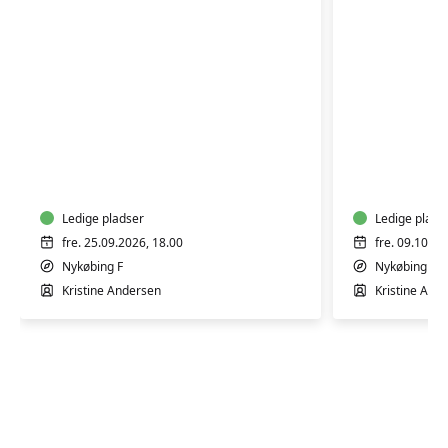
Film:
Film:
Volver
Ixcanul
-
.
Længsel
Mystik
&
Ledige pladser
og
Ledige plads
Livskraft
tradition
fre. 25.09.2026, 18.00
fre. 09.10.20
nyhed
ved
Nykøbing F
Nykøbing F
vulkanen
Kristine Andersen
Kristine And
nyhed