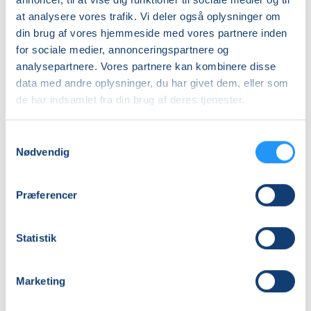
Historien viser, hvordan fortællinger og fantasi kan
Priser
at analysere vores trafik. Vi deler også oplysninger om
give mening – selv i en hård virkelighed.
din brug af vores hjemmeside med vores partnere inden
Almen
for sociale medier, annonceringspartnere og
DKK 500,00
analysepartnere. Vores partnere kan kombinere disse
data med andre oplysninger, du har givet dem, eller som
Info
de har indsamlet fra din brug af deres tjenester.
Nummer
Samtykkevalg
266045
Nødvendig
Mødegang
fredag 13.11.2026, kl. 18.00 - 21.30
Præferencer
Antal mødegange
1
mødegang
Statistik
Adresse
Marketing
LOF - Huset - Nykøbing F., Vestensborg Allé 1, 3. (oven
p, 4800
, Nykøbing F
(Undervisningslokale 1)