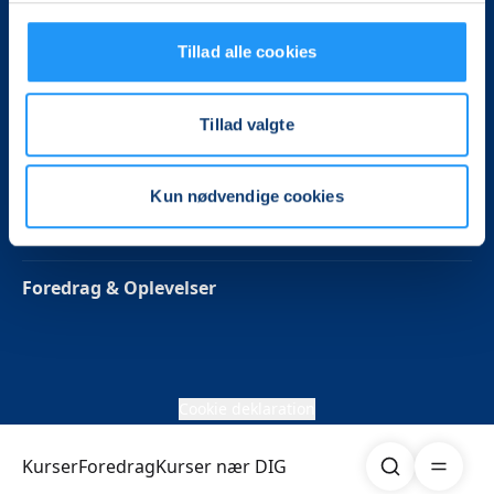
Følg os på Facebook
Tillad alle cookies
Persondata politik
Tillad valgte
Betaling
Kun nødvendige cookies
Kurser
Foredrag & Oplevelser
Cookie deklaration
Søg
Åben me
Kurser
Foredrag
Kurser nær DIG