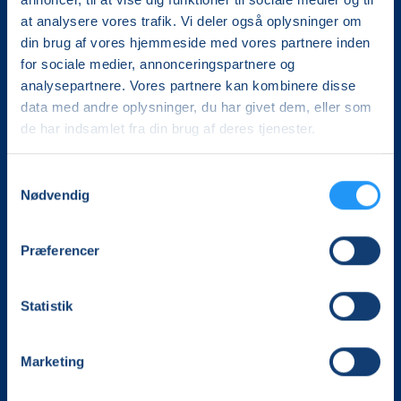
at analysere vores trafik. Vi deler også oplysninger om
din brug af vores hjemmeside med vores partnere inden
for sociale medier, annonceringspartnere og
analysepartnere. Vores partnere kan kombinere disse
data med andre oplysninger, du har givet dem, eller som
de har indsamlet fra din brug af deres tjenester.
Det, der er vigtigt for samfundet, er vigtigt for os
Samtykkevalg
Vi skaber rammerne for meningsfulde møder mellem
Nødvendig
mere end 100.000 deltagere i hele landet med kurser,
foredrag og oplevelser.
Præferencer
LOF Kongeå
Klinkvej 46
Statistik
6623 Vorbasse
CVR. 14696407
Tlf. 21434148
Marketing
kongeaa@lof.dk