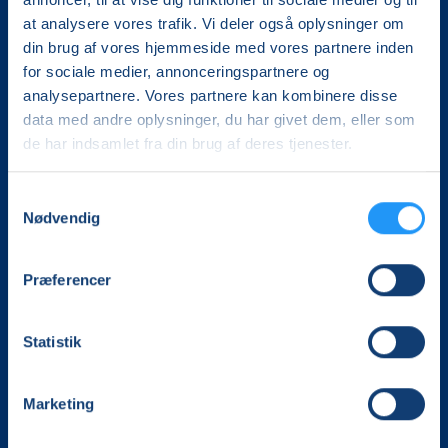
at analysere vores trafik. Vi deler også oplysninger om
din brug af vores hjemmeside med vores partnere inden
for sociale medier, annonceringspartnere og
analysepartnere. Vores partnere kan kombinere disse
data med andre oplysninger, du har givet dem, eller som
de har indsamlet fra din brug af deres tjenester.
Det, der er vigtigt for samfundet, er vigtigt for os
Samtykkevalg
Vi skaber rammerne for meningsfulde møder mellem
Nødvendig
mere end 100.000 deltagere i hele landet med kurser,
foredrag og oplevelser.
Præferencer
LOF Kongeå
Klinkvej 46
Statistik
6623 Vorbasse
CVR. 14696407
Tlf. 21434148
Marketing
kongeaa@lof.dk