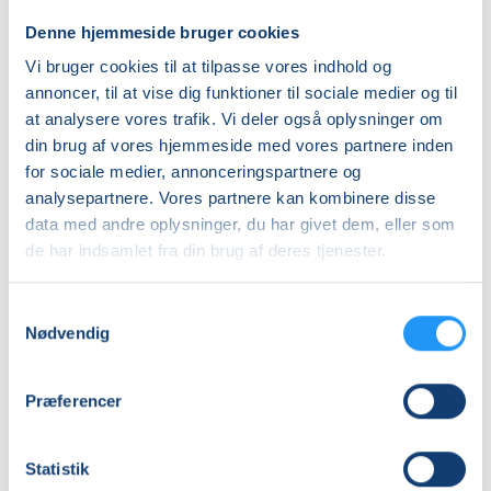
taknemmelighed kan give mere ro, glæde og
overskud.
Denne hjemmeside bruger cookies
• Hvordan tanker påvirker dine følelser, dine
Priser
Vi bruger cookies til at tilpasse vores indhold og
handlinger og den retning, dit liv bevæger sig i.
annoncer, til at vise dig funktioner til sociale medier og til
Almen
at analysere vores trafik. Vi deler også oplysninger om
Mellem undervisningsgangene får DU små
DKK 350,00
din brug af vores hjemmeside med vores partnere inden
refleksionsøvelser, som hjælper DIG med at omsætte
for sociale medier, annonceringspartnere og
undervisningen til hverdagen.
Info
analysepartnere. Vores partnere kan kombinere disse
data med andre oplysninger, du har givet dem, eller som
Nummer
Ønsker DU at arbejde videre med de værktøjer, DU
de har indsamlet fra din brug af deres tjenester.
lærer på kurset, har DU mulighed for at tilkøbe en
26-2180
serie korte lydfiler udviklet af underviseren.
Første mødegang
Samtykkevalg
Lydfilerne følger kursets temaer og gør det nemt at
Nødvendig
tirsdag 18.08.2026, kl. 17.00 - 17.45
fastholde de nye mentale vaner mellem
undervisningsgangene.
Sidste mødegang
Præferencer
tirsdag 08.09.2026, kl. 17.00 - 17.45
Du behøver ingen særlige forudsætninger – kun
Antal mødegange
nysgerrighed og lysten til at udvikle DIG selv.
Statistik
4
mødegange