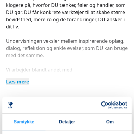
klogere på, hvorfor DU tænker, føler og handler, som
DU gør. DU får konkrete værktøjer til at skabe større
bevidsthed, mere ro og de forandringer, DU ønsker i
dit liv.
Undervisningen veksler mellem inspirerende oplæg,
dialog, refleksion og enkle øvelser, som DU kan bruge
med det samme.
Vi arbejder blandt andet med:
Læs mere
• Handling – hvordan små handlinger skaber store
resultater.
• Høst det gode – lær at flytte fokus fra problemer til
muligheder.
Indlæser frie pladser...
• Studér – forstå hvordan ny viden kan skabe nye
vaner og nye resultater.
Betal med
Samtykke
Detaljer
Om
• Taknemmelighed – oplev hvordan fokus og