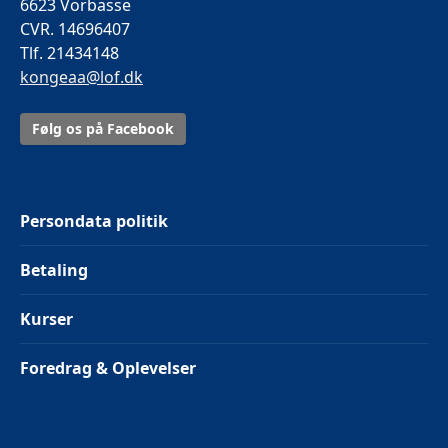
6623 Vorbasse
CVR. 14696407
Tlf. 21434148
kongeaa@lof.dk
Følg os på Facebook
Persondata politik
Betaling
Kurser
Foredrag & Oplevelser