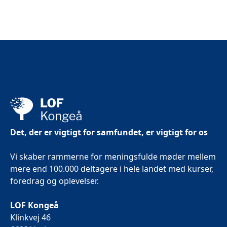
Ja. Mellem undervisningsgangene får DU små øvelser
og refleksioner, som hjælper DIG med at omsætte
undervisningen til hverdagen - Ønsker DU at arbejde
videre med de værktøjer, DU lærer på kurset, har DU
mulighed for at tilkøbe en serie korte lydfiler.
Lydfilerne følger kursets temaer og gør det nemt at
arbejde videre hjemme mellem
undervisningsgangene.
Det, der er vigtigt for samfundet, er vigtigt for os
Vi skaber rammerne for meningsfulde møder mellem
Hvad skal jeg medbringe?
mere end 100.000 deltagere i hele landet med kurser,
foredrag og oplevelser.
Medbring blok og skriveredskaber.
LOF Kongeå
Klinkvej 46