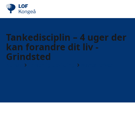
Tankedisciplin – 4 uger der
kan forandre dit liv -
Grindsted
Kurser
Personlig udvikling
Mental trivsel