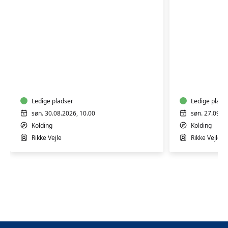
Lav
Lav
dine
dine
egne
egne
evighedsblomster
evigheds
i
Ledige pladser
i
Ledige plads
papir
papir
søn. 30.08.2026, 10.00
søn. 27.09.2
-
Kolding
Kolding
Workshop
Rikke Vejle
Rikke Vejle