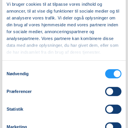
Vi bruger cookies til at tilpasse vores indhold og
Du skal selv medbringe printede fotos i forskellige
DKK 860,00
annoncer, til at vise dig funktioner til sociale medier og til
størrelser (maks. 13 x 19 cm), som skal bruges i dit
at analysere vores trafik. Vi deler også oplysninger om
fotoalbum.
Info
din brug af vores hjemmeside med vores partnere inden
for sociale medier, annonceringspartnere og
Nummer
analysepartnere. Vores partnere kan kombinere disse
26-2105
data med andre oplysninger, du har givet dem, eller som
de har indsamlet fra din brug af deres tjenester.
Første mødegang
onsdag 21.10.2026, kl. 09.00 - 12.00
Samtykkevalg
Sidste mødegang
Nødvendig
onsdag 25.11.2026, kl. 09.00 - 12.00
Antal mødegange
Præferencer
6
mødegange
Adresse
Statistik
Createjoy, Fælledvej 16, 7200
, Grindsted
Se på kort
Marketing