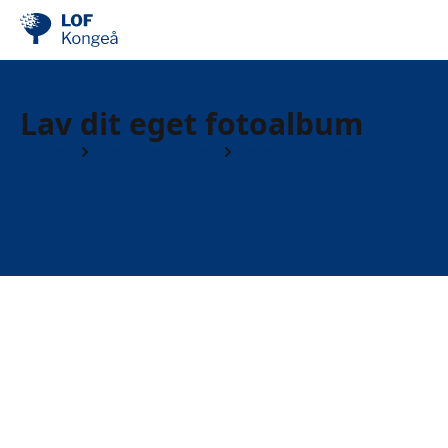
Lav dit eget fotoalbum
Kurser
Kreative kurser
Kreative kurser