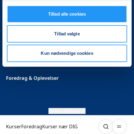
Følg os på Facebook
Tillad alle cookies
Persondata politik
Tillad valgte
Betaling
Kun nødvendige cookies
Kurser
Foredrag & Oplevelser
Cookie deklaration
Søg
Åben me
Kurser
Foredrag
Kurser nær DIG