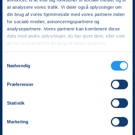
at analysere vores trafik. Vi deler også oplysninger om
din brug af vores hjemmeside med vores partnere inden
for sociale medier, annonceringspartnere og
analysepartnere. Vores partnere kan kombinere disse
data med andre oplysninger, du har givet dem, eller som
de har indsamlet fra din brug af deres tjenester.
Det, der er vigtigt for samfundet, er vigtigt for os
Samtykkevalg
Vi skaber rammerne for meningsfulde møder mellem
Nødvendig
mere end 100.000 deltagere i hele landet med kurser,
foredrag og oplevelser.
Præferencer
LOF Kongeå
Klinkvej 46
Statistik
6623 Vorbasse
CVR. 14696407
Tlf. 21434148
Marketing
kongeaa@lof.dk