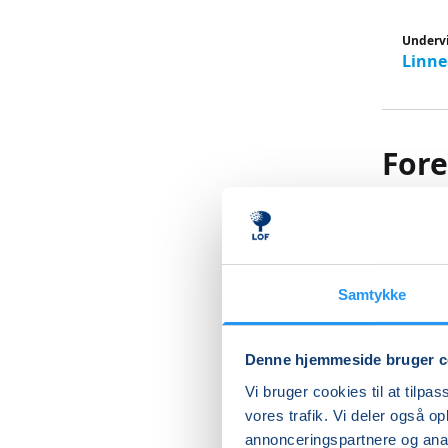
Underv
Linne
For
drø
Bliv klo
Samtykke
Har dit 
vækker n
Denne hjemmeside bruger c
På dette
Vi bruger cookies til at tilpas
drømme ka
vores trafik. Vi deler også 
annonceringspartnere og anal