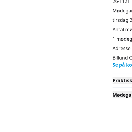
26-1121
Mødega
tirsdag 2
Antal m
1
mødeg
Adresse
Billund 
Se på ko
Praktis
Mødega