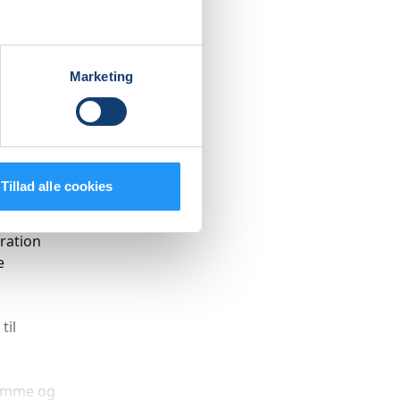
lder kan
leder,
Marketing
Tillad alle cookies
nærvær
ration
e
til
rømme og