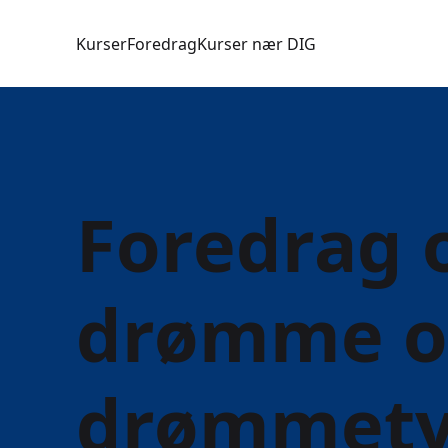
Kurser
Foredrag
Kurser nær DIG
Foredrag 
drømme o
drømmety