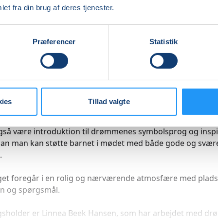
arbejder ofte deres hverdag gennem drømme, og som foræ
et fra din brug af deres tjenester.
 hjælpsomt at forstå lidt mere af det symbolsprog og de bil
kommer med.
Præferencer
Statistik
raget kommer vi blandt andet ind på:
orfor børn drømmer
rdan børn bruger drømme til at bearbejde oplevelser
rdan man som forælder kan lytte til og tale om drømme
kies
Tillad valgte
rdan drømme kan skabe tryghed, balance, forståelse og 
også være introduktion til drømmenes symbolsprog og inspi
rdan man kan støtte barnet i mødet med både gode og svær
.
et foregår i en rolig og nærværende atmosfære med plads 
on og spørgsmål.
gsholder er Linnea Beek Hansen, som har arbejdet med d