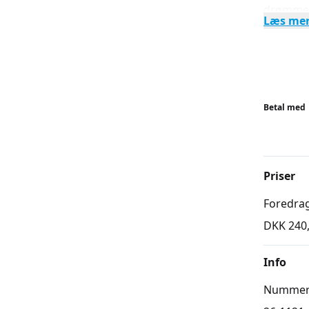
drømmety
Læs me
Linnea f
forståel
Læs mer
dream-a
Betal med
Priser
Foredra
DKK 240
Info
Numme