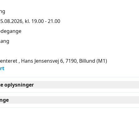
ng
5.08.2026, kl. 19.00 - 21.00
ødegange
ang
Centeret , Hans Jensensvej 6, 7190
, Billund
(M1)
rt
ke oplysninger
nge