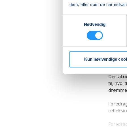
Børn be
dem, eller som de har indsaml
det være
barnet 
Samtykkevalg
Nødvendig
På fored
hv
hvo
hvo
Kun nødvendige coo
hvo
Der vil 
til, hvo
drømme
Foredrag
refleksi
Foredra