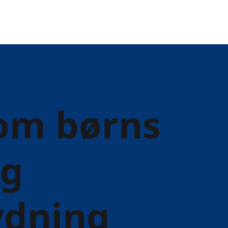
om børns
g
dning