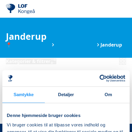
Janderup
📍 Kurser nær DIG
Varde kommune
Janderup
Kategorier & filtrer
Ingen resultater
Samtykke
Detaljer
Om
Denne hjemmeside bruger cookies
Vi bruger cookies til at tilpasse vores indhold og
annoncer, til at vise dig funktioner til sociale medier og til