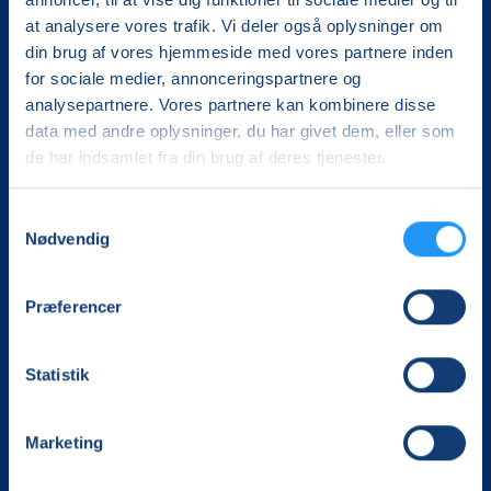
at analysere vores trafik. Vi deler også oplysninger om
din brug af vores hjemmeside med vores partnere inden
for sociale medier, annonceringspartnere og
analysepartnere. Vores partnere kan kombinere disse
data med andre oplysninger, du har givet dem, eller som
de har indsamlet fra din brug af deres tjenester.
Det, der er vigtigt for samfundet, er vigtigt for os
Samtykkevalg
Vi skaber rammerne for meningsfulde møder mellem
Nødvendig
mere end 100.000 deltagere i hele landet med kurser,
foredrag og oplevelser.
Præferencer
LOF Kongeå
Klinkvej 46
Statistik
6623 Vorbasse
CVR. 14696407
Tlf. 21434148
Marketing
kongeaa@lof.dk