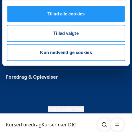
Følg os på Facebook
Tillad alle cookies
Persondata politik
Tillad valgte
Betaling
Kun nødvendige cookies
Kurser
Foredrag & Oplevelser
Cookie deklaration
Søg
Åben me
Kurser
Foredrag
Kurser nær DIG