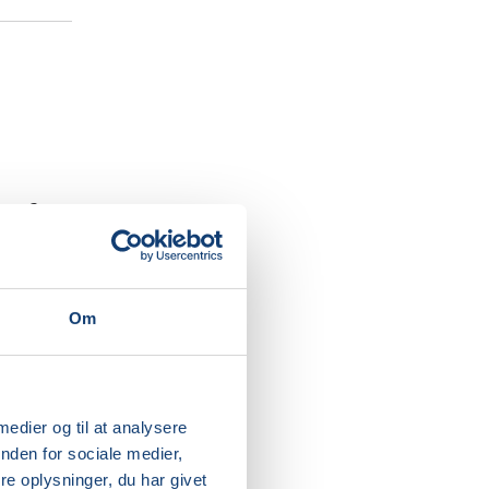
rter?
serede
 at
Om
vi komme
etter,
 medier og til at analysere
r smag
nden for sociale medier,
e oplysninger, du har givet