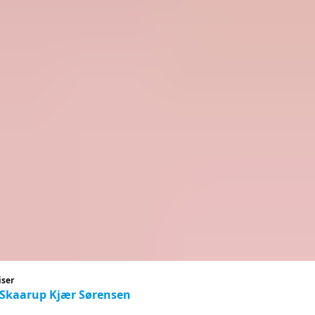
iser
 Skaarup Kjær Sørensen