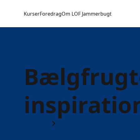
Kurser
Foredrag
Om LOF Jammerbugt
Bælgfrugte
inspiratio
Kurser
Mad & Drikke