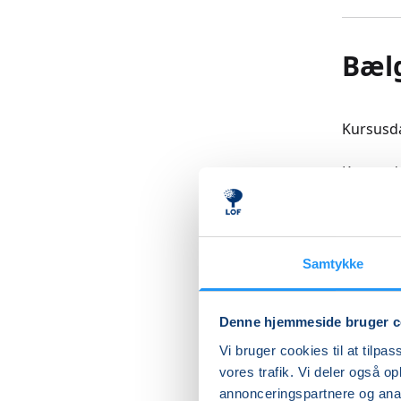
Bælg
Kursusd
Kunne de
Vi blive
kost, bla
bælgfrug
Samtykke
mætheds
Ved at k
Denne hjemmeside bruger c
til at b
Vi bruger cookies til at tilpas
snacks o
vores trafik. Vi deler også 
og alle 
annonceringspartnere og anal