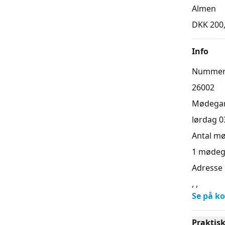
Almen
DKK 200
Info
Numme
26002
Mødega
lørdag 03
Antal m
1
mødeg
Adresse
, ,
Se på ko
Praktis