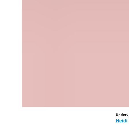
Underv
Heidi