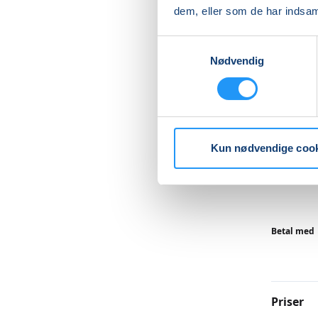
dem, eller som de har indsaml
Vi får ti
med at v
Samtykkevalg
overra
Nødvendig
udgifter
Læs me
Kun nødvendige coo
Betal med
Priser