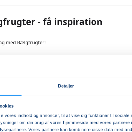
frugter - få inspiration
ag med Bælgfrugter!
t ikke være fantastisk at lære mere om bønner, linser og æ
r anbefalet at spise flere af dem og de bliver i den planteba
ndt andet brugt som et alternativ til kød. Oftere ser vi også
ter indgår som ”fyld” i salaten, da den øger
Detaljer
fornemmelsen.
omme med på en dag, som står i bælgfrugternes tegn, vil 
ookies
eskæftige os med både, morgenmad, forretter, salater, hovedr
se vores indhold og annoncer, til at vise dig funktioner til sociale
g søde sager. Med andre ord, vil der være noget for enhve
oplysninger om din brug af vores hjemmeside med vores partnere i
kan være med.
ysepartnere. Vores partnere kan kombinere disse data med andr