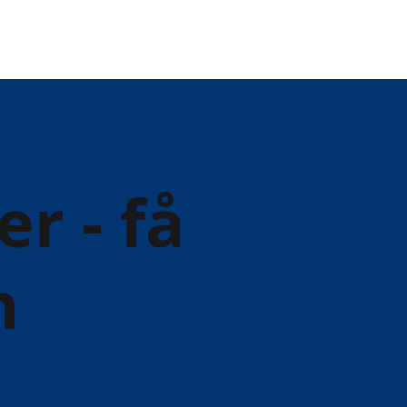
r - få
n