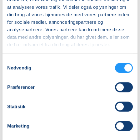
Almen
at analysere vores trafik. Vi deler også oplysninger om
DKK 500,00
Hvem er holdet for?
din brug af vores hjemmeside med vores partnere inden
for sociale medier, annonceringspartnere og
Kurset er for alle, der har lyst til at lære at sy eller
Info
analysepartnere. Vores partnere kan kombinere disse
blive bedre til det. Både nybegyndere og mere
data med andre oplysninger, du har givet dem, eller som
Nummer
erfarne deltagere er velkomne. Du behøver ingen
de har indsamlet fra din brug af deres tjenester.
særlige forudsætninger – undervisningen tager
6230430
udgangspunkt i dit niveau og dine ønsker.
Mødegang
Samtykkevalg
Nødvendig
lørdag 26.09.2026, kl. 09.00 - 16.00
Antal mødegange
Præferencer
1
mødegang
Adresse
Statistik
Parkskolen i Struer, Parkalle 2, 7600
, Struer
(Håndarbejde)
Se på kort
Marketing