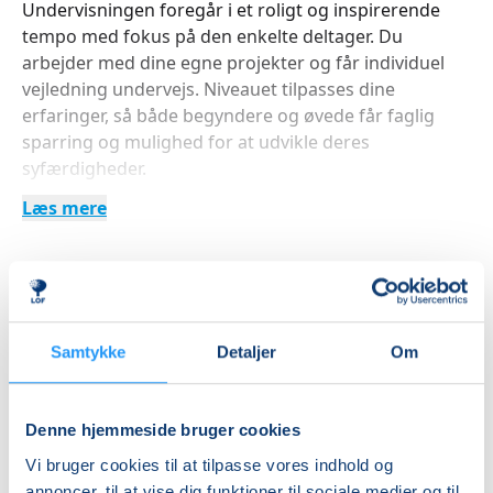
Undervisningen foregår i et roligt og inspirerende
tempo med fokus på den enkelte deltager. Du
arbejder med dine egne projekter og får individuel
vejledning undervejs. Niveauet tilpasses dine
erfaringer, så både begyndere og øvede får faglig
sparring og mulighed for at udvikle deres
syfærdigheder.
Læs mere
Det får du ud af at deltage
Lær at sy dit eget tøj, boligtekstiler eller kreative
Indlæser frie pladser...
projekter fra start til slut.
Betal med
Få indsigt i mønstertilpasning, materialevalg og
Samtykke
Detaljer
Om
forskellige syteknikker.
Bliv en del af et kreativt fællesskab, hvor du kan
Denne hjemmeside bruger cookies
Priser
udveksle idéer og hente inspiration fra andre
Vi bruger cookies til at tilpasse vores indhold og
syentusiaster.
annoncer, til at vise dig funktioner til sociale medier og til