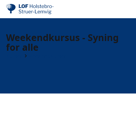
Weekendkursus - Syning
for alle
Kurser
Weekendkurser