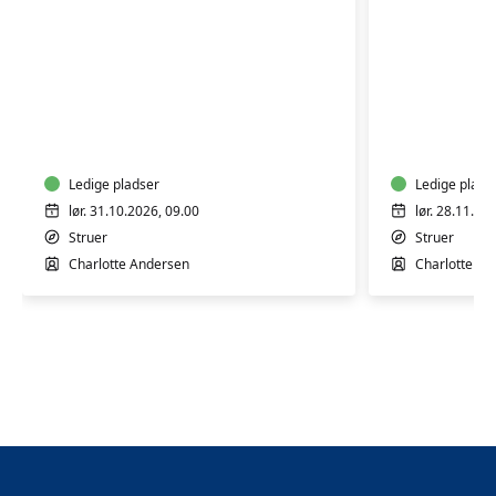
Weekendkursus
Weekend
-
-
Syning
Syning
for
for
alle
Ledige pladser
alle
Ledige plads
lør. 31.10.2026, 09.00
lør. 28.11.20
Struer
Struer
Charlotte Andersen
Charlotte An