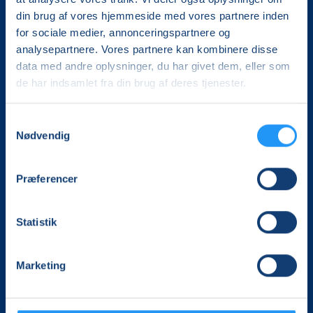
din brug af vores hjemmeside med vores partnere inden
for sociale medier, annonceringspartnere og
analysepartnere. Vores partnere kan kombinere disse
data med andre oplysninger, du har givet dem, eller som
de har indsamlet fra din brug af deres tjenester.
Det, der er vigtigt for samfundet, er vigtigt for os
Samtykkevalg
Nødvendig
Vi skaber rammerne for meningsfulde møder mellem
mere end 100.000 deltagere i hele landet med kurser,
foredrag og oplevelser.
Præferencer
LOF Holstebro, Struer Lemvig
Statistik
Lavhedevej 32
7500 Holstebro
CVR. 14746331
Marketing
Tlf. 97411868
holstebro@lof.dk