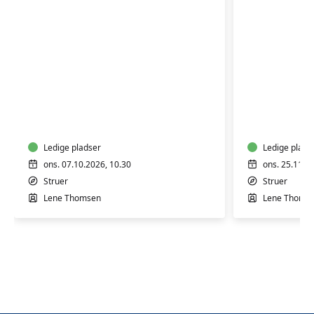
BabyTummel
BabyTum
2
2
til
til
5
5
måneder
Ledige pladser
måneder
Ledige plads
ons. 07.10.2026, 10.30
ons. 25.11.2
Struer
Struer
Lene Thomsen
Lene Thoms