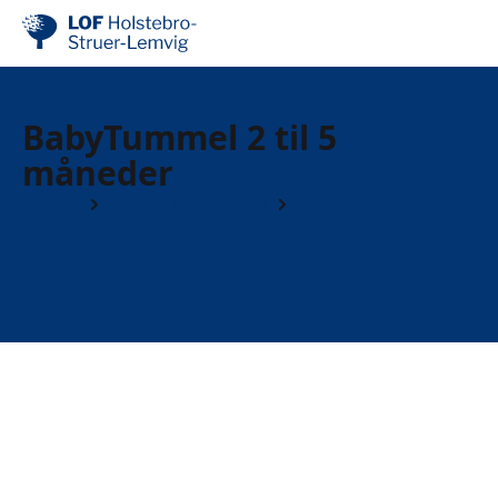
BabyTummel 2 til 5
måneder
Kurser
Motion & Sundhed
Babytummel