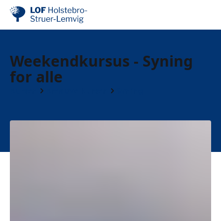
Weekendkursus - Syning
for alle
Kurser
Kreative kurser
Syning