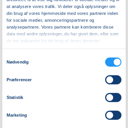
Almen
at analysere vores trafik. Vi deler også oplysninger om
DKK 500,00
Hvem er holdet for?
din brug af vores hjemmeside med vores partnere inden
for sociale medier, annonceringspartnere og
Kurset er for alle, der har lyst til at lære at sy eller
Info
analysepartnere. Vores partnere kan kombinere disse
blive bedre til det. Både nybegyndere og mere
data med andre oplysninger, du har givet dem, eller som
Nummer
erfarne deltagere er velkomne. Du behøver ingen
de har indsamlet fra din brug af deres tjenester.
særlige forudsætninger – undervisningen tager
6230530
udgangspunkt i dit niveau og dine ønsker.
Mødegang
Samtykkevalg
Nødvendig
lørdag 31.10.2026, kl. 09.00 - 16.00
Antal mødegange
Præferencer
1
mødegang
Adresse
Statistik
Parkskolen i Struer, Parkalle 2, 7600
, Struer
(Håndarbejde)
Se på kort
Marketing