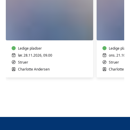
Weekendkursus
Syning
-
for
Syning
alle
for
alle
Ledige pladser
Ledige plads
lør. 28.11.2026, 09.00
ons. 21.10.2
Struer
Struer
Charlotte Andersen
Charlotte An