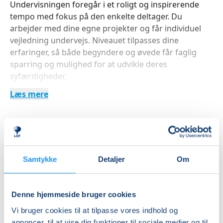
Undervisningen foregår i et roligt og inspirerende
tempo med fokus på den enkelte deltager. Du
arbejder med dine egne projekter og får individuel
vejledning undervejs. Niveauet tilpasses dine
erfaringer, så både begyndere og øvede får faglig
sparring og mulighed for at udvikle deres
syfærdigheder.
Læs mere
Det får du ud af at deltage
Lær at sy dit eget tøj, boligtekstiler eller kreative
Indlæser frie pladser...
projekter fra start til slut.
Betal med
Få indsigt i mønstertilpasning, materialevalg og
Samtykke
Detaljer
Om
forskellige syteknikker.
Bliv en del af et kreativt fællesskab, hvor du kan
Denne hjemmeside bruger cookies
Priser
udveksle idéer og hente inspiration fra andre
Vi bruger cookies til at tilpasse vores indhold og
syentusiaster.
annoncer, til at vise dig funktioner til sociale medier og til