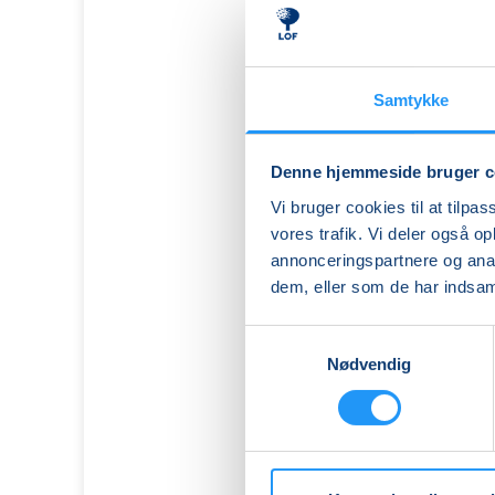
Samtykke
Denne hjemmeside bruger c
Vi bruger cookies til at tilpas
vores trafik. Vi deler også 
annonceringspartnere og anal
dem, eller som de har indsaml
Samtykkevalg
Nødvendig
BabyTummel
2
til