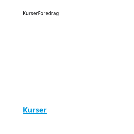
Kurser
Foredrag
Børn og F
Kurser
Børn og Familie
Skab gode oplevelser sammen med LOF Holstebro, 
lær og vær kreative gennem sjove aktiviteter, der 