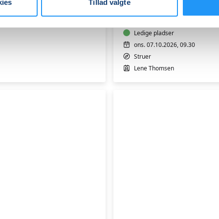
kies
Tillad valgte
10
måneder
Ledige pladser
ons. 07.10.2026, 09.30
Struer
Lene Thomsen