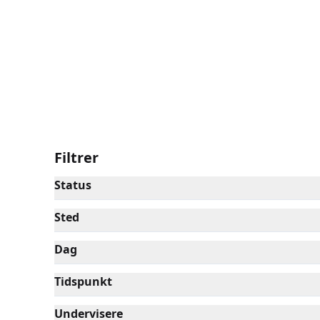
fordybelse og nærvær – med engagerede undervis
Filtrer
Status
Sted
Dag
Tidspunkt
Undervisere