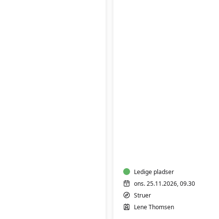
BabyTummel
5
til
10
måneder
Ledige pladser
ons. 25.11.2026, 09.30
Struer
Lene Thomsen