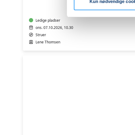
Kun nødvendige coo
5
måneder
Ledige pladser
ons. 07.10.2026, 10.30
Struer
Lene Thomsen