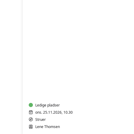
BabyTummel
2
til
5
måneder
Ledige pladser
ons. 25.11.2026, 10.30
Struer
Lene Thomsen