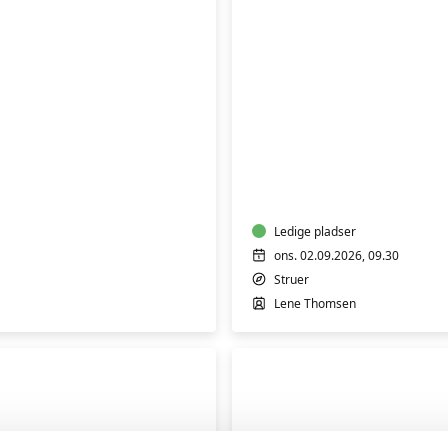
BabyTummel
5
til
10
måneder
Ledige pladser
ons. 02.09.2026, 09.30
Struer
Lene Thomsen