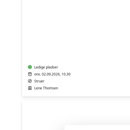
BabyTummel
2
til
5
måneder
Ledige pladser
ons. 02.09.2026, 10.30
Struer
Lene Thomsen