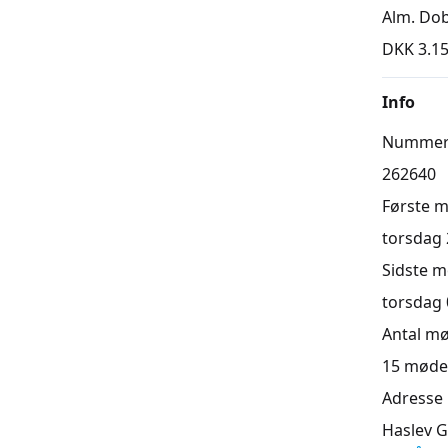
Alm. Dob
DKK 3.15
Info
Numme
262640
Første 
torsdag 2
Sidste 
torsdag 0
Antal m
15
møde
Adresse
Haslev G