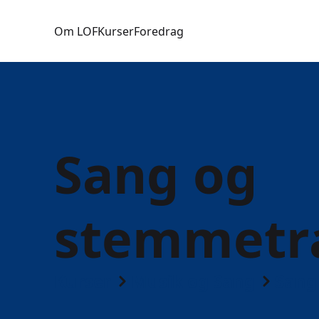
Om LOF
Kurser
Foredrag
Sang og
stemmetr
Kurser
Musik og Sang
Sang