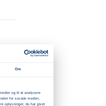
il at
gynder,
r
Om
 i sang
r.
ølelse
ige
 medier og til at analysere
nden for sociale medier,
.00, men
e oplysninger, du har givet