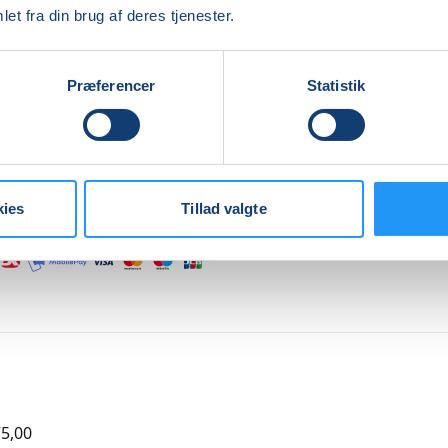
ne på andre tider, efter tilmelding skal du skrive til
haslev@
et fra din brug af deres tjenester.
hvilket tidsrum der passer dig bedst og du vil herefter blive
t.
Præferencer
Statistik
er Marleenices sangerfaring er farveri, som gospel, opera, 
raft sang, lydheling, ungarsk og indiansk stemmeføring.
re
kies
Tillad valgte
Indlæser frie pladser...
5,00