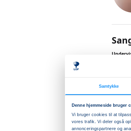
San
Undervis
Undervisn
bruge si
let øvet
mangler 
Samtykke
hos Lil
Mange me
Denne hjemmeside bruger c
der ligg
netop hv
Vi bruger cookies til at tilpas
Forløbet
vores trafik. Vi deler også 
Undervis
annonceringspartnere og anal