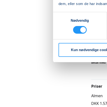
spørg ger
dem, eller som de har indsaml
og skriv 
kontakte
Samtykkevalg
Nødvendig
Undervis
pop, urk
Læs me
Kun nødvendige coo
Betal med
Priser
Almen
DKK 1.57