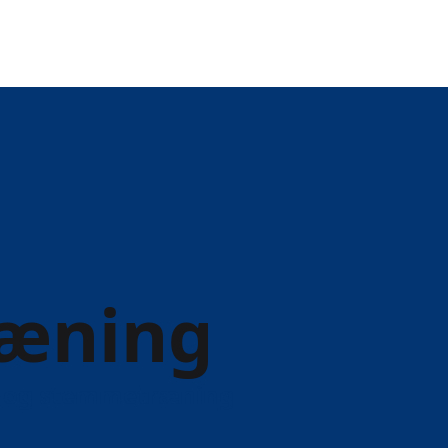
æning
 og stemmetræning