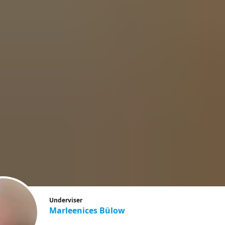
Underviser
Marleenices Bülow