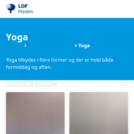
Yoga
Kurser
Motion & Sundhed
Yoga
Yoga tilbydes i flere former og der er hold både
formiddag og aften.
Kategorier & filtrer