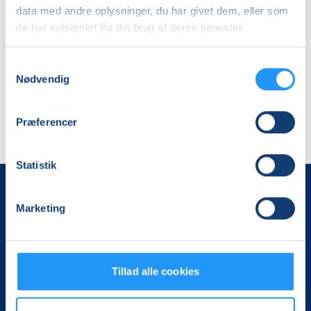
for
data med andre oplysninger, du har givet dem, eller som
alle
Haslev
Haslev
de har indsamlet fra din brug af deres tjenester.
Cristina Tofft
Cristina Tofft
Samtykkevalg
Nødvendig
Præferencer
Statistik
Marketing
Tillad alle cookies
Det, der er vigtigt for samfundet, er vigtigt for os