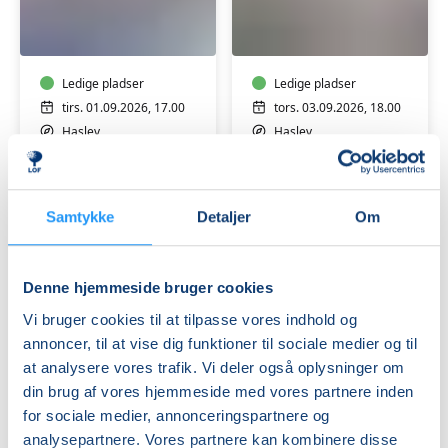
Hatha
Aften
Yoga
Hatha
-
og
for
yin
alle
Ledige pladser
yoga
Ledige pladser
-
tirs. 01.09.2026, 17.00
tors. 03.09.2026, 18.00
for
Haslev
Haslev
alle
Kirsten Handrup Nikolajsen
Cristina Tofft
Samtykke
Detaljer
Om
Denne hjemmeside bruger cookies
Vi bruger cookies til at tilpasse vores indhold og
Restorativ
Hatha
annoncer, til at vise dig funktioner til sociale medier og til
Yoga
og
at analysere vores trafik. Vi deler også oplysninger om
-
yin
din brug af vores hjemmeside med vores partnere inden
hensyntagende
Yoga
for sociale medier, annonceringspartnere og
Ledige pladser
-
Ledige pladser
analysepartnere. Vores partnere kan kombinere disse
tors. 03.09.2026, 14.30
tors. 03.09.2026, 16.15