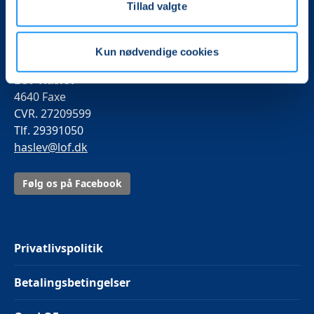
Tillad valgte
Vi skaber rammerne for meningsfulde møder mellem
mere end 100.000 deltagere i hele landet med kurser,
foredrag og oplevelser.
Kun nødvendige cookies
LOF Haslev
4640 Faxe
CVR. 27209599
Tlf. 29391050
haslev@lof.dk
Følg os på Facebook
Privatlivspolitik
Betalingsbetingelser