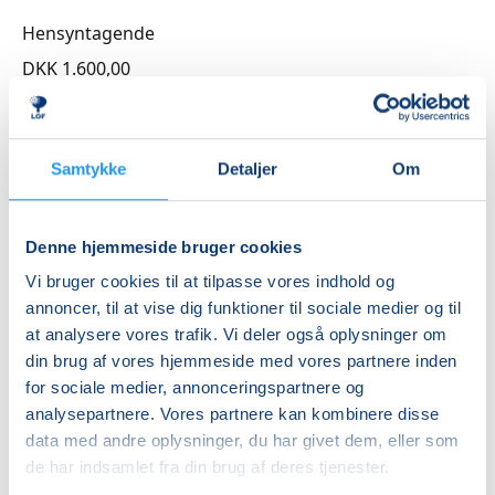
Hensyntagende
DKK 1.600,00
Info
Samtykke
Detaljer
Om
Nummer
262205
Første mødegang
Denne hjemmeside bruger cookies
tirsdag 01.09.2026, kl. 17.00 - 18.30
Vi bruger cookies til at tilpasse vores indhold og
annoncer, til at vise dig funktioner til sociale medier og til
Sidste mødegang
at analysere vores trafik. Vi deler også oplysninger om
tirsdag 15.12.2026, kl. 17.00 - 18.30
din brug af vores hjemmeside med vores partnere inden
Antal mødegange
for sociale medier, annonceringspartnere og
analysepartnere. Vores partnere kan kombinere disse
16
mødegange
data med andre oplysninger, du har givet dem, eller som
Adresse
de har indsamlet fra din brug af deres tjenester.
Haslev Seminarium Sportshallen, Vesterled 24, 4690
,