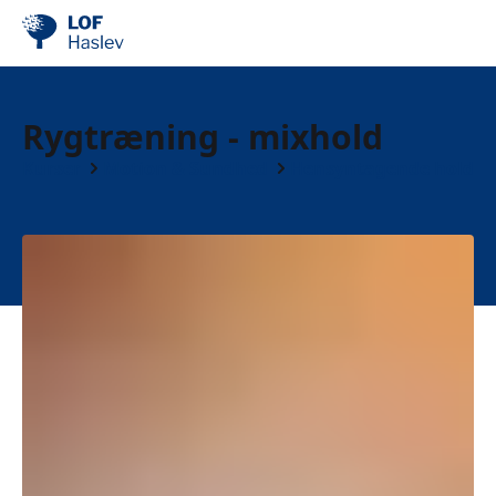
Rygtræning - mixhold
Kurser
Motion & Sundhed
Hensyntagende hold