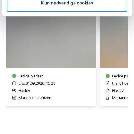
Kun nødvendige cookies
Rygtræning
Rygtræni
-
for
mixhold
damer
-
hensyntagende
Ledige pladser
Ledige plads
hold
tirs. 01.09.2026, 15.30
tirs. 01.09.2
Haslev
Haslev
Marianne Lauritzen
Marianne Lau