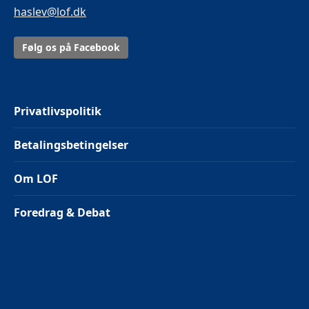
haslev@lof.dk
Følg os på Facebook
Privatlivspolitik
Betalingsbetingelser
Om LOF
Foredrag & Debat