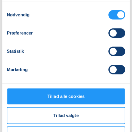
Haslev
(Motionslokalet)
Samtykkevalg
Se på kort
Nødvendig
Praktiske oplysninger
Præferencer
Mødegange
Statistik
Marketing
Tillad alle cookies
Relaterede hold
Tillad valgte