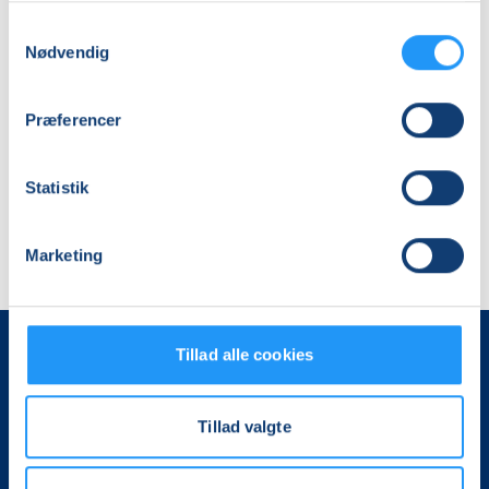
Samtykkevalg
Hvis du vil se mere om dogmestrik, kan du
Nødvendig
finde os på Instagram som @hedestrik.
TILMELD DIG
Præferencer
HER: https://www.knittingbythesea.dk/program-
2024#dogme
Statistik
Marketing
Tillad alle cookies
Tillad valgte