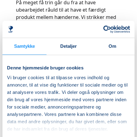
På meget få trin går du fra at have
ubearbejdet råuld til at have et færdigt
produkt mellem hænderne. Vi strikker med
uld fra vestjysk spælsau, som har meget
langfibret hår, der gør det muligt at strikke
uden at karte eller spinde.
Samtykke
Detaljer
Om
Man behøver ikke at være god til at strikke,
for at komme til workshoppen, men det er
godt at kunne strikke ret, vrang og slå
Denne hjemmeside bruger cookies
masker op.
Vi bruger cookies til at tilpasse vores indhold og
annoncer, til at vise dig funktioner til sociale medier og til
I Hedestrik vil vi gerne sætte fokus på al den
at analysere vores trafik. Vi deler også oplysninger om
nordiske uld, som ligger ubrugt hen som et
din brug af vores hjemmeside med vores partnere inden
restprodukt ved de nordiske fårebønder. Vi
for sociale medier, annonceringspartnere og
vil fortælle om uld i et klimaperspektiv og om
analysepartnere. Vores partnere kan kombinere disse
hvilket uld man kan vælge. Vi vælger dogme-
data med andre oplysninger, du har givet dem, eller som
og fristrik som et modsvar på den
de har indsamlet fra din brug af deres tjenester.
kommercielle garn- og strikkeverden.