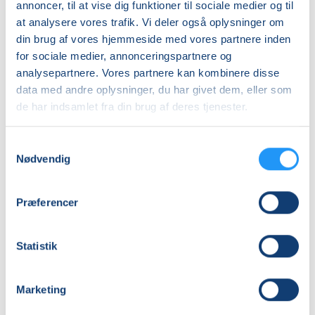
annoncer, til at vise dig funktioner til sociale medier og til
at analysere vores trafik. Vi deler også oplysninger om
din brug af vores hjemmeside med vores partnere inden
Varmtvandstræning
Varmtvandstrænin
for sociale medier, annonceringspartnere og
på
på
analysepartnere. Vores partnere kan kombinere disse
Tåsinge
Tåsinge
data med andre oplysninger, du har givet dem, eller som
Venteliste
Venteliste
de har indsamlet fra din brug af deres tjenester.
tors. 13.08.2026, 12.00
man. 17.08.2026, 08.30
Svendborg
Svendborg
Samtykkevalg
Tine Stjernstrøm
Anette Edson Similie
Nødvendig
Præferencer
Statistik
Varmtvandstræning
Varmtvandstrænin
Marketing
på
på