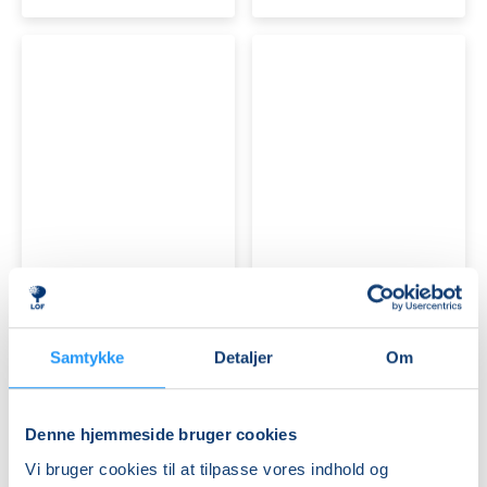
Varmtvandstræning
Varmtvandstrænin
RYGHOLD
på
på
Tåsinge
Tåsinge
Ledige pladser
Ledige pladser
tirs. 18.08.2026, 17.00
tirs. 18.08.2026, 18.00
Svendborg
Svendborg
Anette Edson Similie
Anette Edson Similie
Samtykke
Detaljer
Om
Denne hjemmeside bruger cookies
Vi bruger cookies til at tilpasse vores indhold og