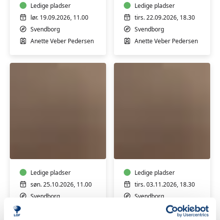
-
Ledige pladser
Ledige pladser
Weekend
lør. 19.09.2026, 11.00
tirs. 22.09.2026, 18.30
Svendborg
Svendborg
Anette Veber Pedersen
Anette Veber Pedersen
RAKU
Keramikforløb
Workshop
på
på
Tåsinge
Tåsinge
-
Ledige pladser
Ledige pladser
Weekend
søn. 25.10.2026, 11.00
tirs. 03.11.2026, 18.30
Svendborg
Svendborg
Anette Veber Pedersen
Anette Veber Pedersen