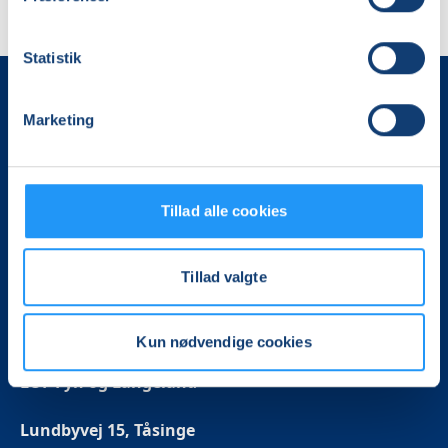
Statistik
Marketing
Tillad alle cookies
Det, der er vigtigt for samfundet, er vigtigt for os
Tillad valgte
Vi skaber rammerne for meningsfulde møder mellem
mere end 100.000 deltagere i hele landet med kurser,
foredrag og oplevelser.
Kun nødvendige cookies
LOF Fyn og Langeland
Lundbyvej 15, Tåsinge