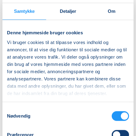
Samtykke
Detaljer
Om
Denne hjemmeside bruger cookies
Vi bruger cookies til at tilpasse vores indhold og
RAKU
annoncer, til at vise dig funktioner til sociale medier og til
Workshop
at analysere vores trafik. Vi deler også oplysninger om
på
din brug af vores hjemmeside med vores partnere inden
Tåsinge
for sociale medier, annonceringspartnere og
-
Ledige pladser
analysepartnere. Vores partnere kan kombinere disse
Weekend
lør. 21.11.2026, 11.00
data med andre oplysninger, du har givet dem, eller som
Svendborg
de har indsamlet fra din brug af deres tjenester.
Anette Veber Pedersen
Samtykkevalg
Nødvendig
Præferencer