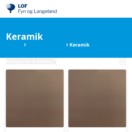
Keramik
Kurser
Kreative kurser
Keramik
Kategorier & filtrer
RAKU
Keramikforløb
Workshop
på
på
Tåsinge
Tåsinge