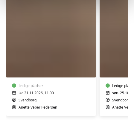
RAKU
RAKU
Workshop
Worksho
på
på
Tåsinge
Tåsinge
-
Ledige pladser
-
Ledige plads
Weekend
Weekend
lør. 21.11.2026, 11.00
søn. 25.10.2
Svendborg
Svendborg
Anette Veber Pedersen
Anette Vebe