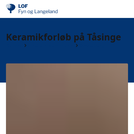
Keramikforløb på Tåsinge
Kurser
Find din kommune
Svendborg