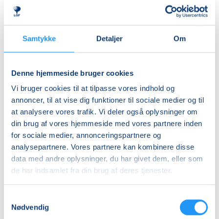
DKK 875,00
En voksen + 1 barn
over 6 år
Samtykke
Detaljer
Om
DKK 1.075,00
Info
Denne hjemmeside bruger cookies
Vi bruger cookies til at tilpasse vores indhold og
Nummer
annoncer, til at vise dig funktioner til sociale medier og til
26243225
at analysere vores trafik. Vi deler også oplysninger om
Første mødegang
din brug af vores hjemmeside med vores partnere inden
for sociale medier, annonceringspartnere og
tirsdag 22.09.2026, kl. 18.30 - 20.30
analysepartnere. Vores partnere kan kombinere disse
Sidste mødegang
data med andre oplysninger, du har givet dem, eller som
tirsdag 27.10.2026, kl. 18.30 - 20.30
de har indsamlet fra din brug af deres tjenester.
Antal mødegange
Samtykkevalg
5
mødegange
Nødvendig
Adresse