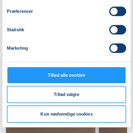
Tåsinge Teater og Værksteder, Lundbyvej 6, 5700
,
Præferencer
Svendborg
(Værkstedet)
Se på kort
Statistik
Praktiske oplysninger
Marketing
Mødegange
Tillad alle cookies
Tillad valgte
Relaterede hold
Kun nødvendige cookies