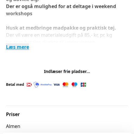
Der er også mulighed for at deltage i weekend
workshops
Husk at medbringe madpakke og praktisk tøj.
Der vil være en materialeudgift på 85,- kr, pr. kg
ler, som betales direkte til underviseren.
Læs mere
Indlæser frie pladser...
Betal med
Priser
Almen