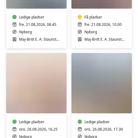
pilates
Nyborg
i
Nyborg
Ledige pladser
Få pladser
fre. 21.08.2026, 08.45
fre. 21.08.2026, 10.00
Nyborg
Nyborg
Maj-Britt E. A. Staunstrup
Maj-Britt E. A. Staunstrup
Cirkeltræning
Mandehørm
i
i
Nyborg
Nyborg
Ledige pladser
Ledige pladser
ons. 26.08.2026, 16.25
ons. 26.08.2026, 17.30
Nyborg
Nyborg