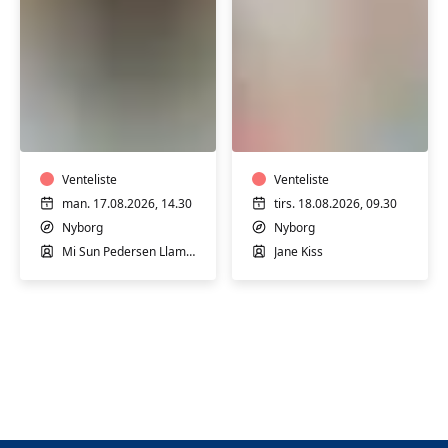
Yoga
Pilates
i
i
Nyborg
Nyborg
-
-
hensyntagende
Venteliste
begynder/rehabilit
Venteliste
man. 17.08.2026, 14.30
tirs. 18.08.2026, 09.30
Nyborg
Nyborg
Mi Sun Pedersen Llamas
Jane Kiss