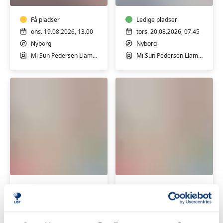
Nyborg
–
-
i
Hensyntagende
Få pladser
Nyborg
Ledige pladser
ons. 19.08.2026, 13.00
tors. 20.08.2026, 07.45
Nyborg
Nyborg
Mi Sun Pedersen Llamas
Mi Sun Pedersen Llamas
Pilates
Pilates
i
i
Nyborg
Nyborg
-
-
let
Få pladser
let
Ledige pladser
øvede
øvede
tors. 20.08.2026, 17.20
tors. 20.08.2026, 18.25
Nyborg
Nyborg