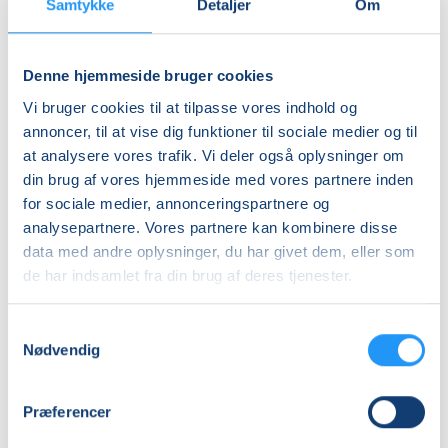
Jane Kiss
Jane Kiss
Samtykke
Detaljer
Om
Denne hjemmeside bruger cookies
Vi bruger cookies til at tilpasse vores indhold og
annoncer, til at vise dig funktioner til sociale medier og til
at analysere vores trafik. Vi deler også oplysninger om
din brug af vores hjemmeside med vores partnere inden
Yoga
Hensyntagende
for sociale medier, annonceringspartnere og
i
Fysioflow
analysepartnere. Vores partnere kan kombinere disse
Nyborg
-
data med andre oplysninger, du har givet dem, eller som
hensyntagende
Få pladser
Ledige pladser
de har indsamlet fra din brug af deres tjenester.
tors. 20.08.2026, 09.00
tors. 20.08.2026, 11.50
Nyborg
Nyborg
Samtykkevalg
Mi Sun Pedersen Llamas
Mi Sun Pedersen Llamas
Nødvendig
Præferencer