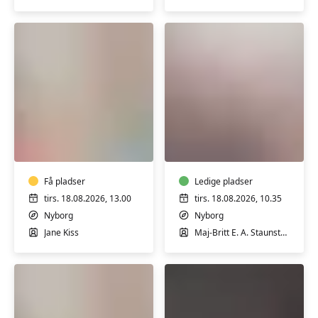
Pilates
Rygtræning
i
i
Nyborg
Nyborg
-
med
Få pladser
Ledige pladser
ekstra
tirs. 18.08.2026, 13.00
tirs. 18.08.2026, 10.35
hensyn
Nyborg
Nyborg
Jane Kiss
Maj-Britt E. A. Staunstrup