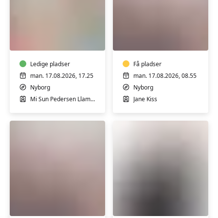
Pilates
Ryghold
i
i
Nyborg,
Nyborg,
let
hensyntagende
øvede
Ledige pladser
Få pladser
man. 17.08.2026, 17.25
man. 17.08.2026, 08.55
Nyborg
Nyborg
Mi Sun Pedersen Llamas
Jane Kiss
Ryghold
Pilates
i
for
Nyborg,
herrer