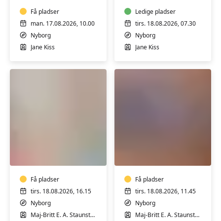
hensyntagende
i
Få pladser
Nyborg
Ledige pladser
man. 17.08.2026, 10.00
tirs. 18.08.2026, 07.30
Nyborg
Nyborg
Jane Kiss
Jane Kiss
Pilates
Knæhold
for
i
let
Nyborg
øvede
-
i
Få pladser
Hensyntagende
Få pladser
Nyborg
tirs. 18.08.2026, 16.15
tirs. 18.08.2026, 11.45
Nyborg
Nyborg
Maj-Britt E. A. Staunstrup
Maj-Britt E. A. Staunstrup