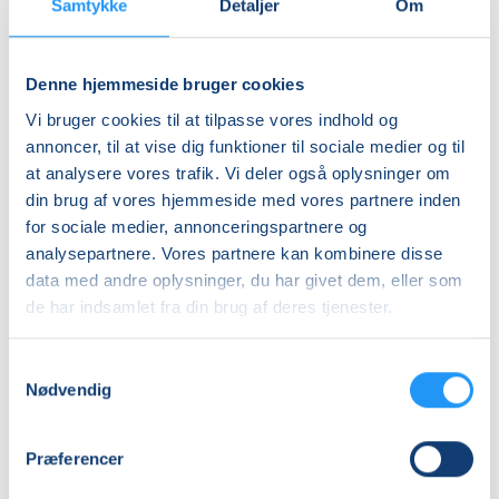
Jane Kiss
Mi Sun Pedersen Llamas
Samtykke
Detaljer
Om
Denne hjemmeside bruger cookies
Vi bruger cookies til at tilpasse vores indhold og
annoncer, til at vise dig funktioner til sociale medier og til
at analysere vores trafik. Vi deler også oplysninger om
din brug af vores hjemmeside med vores partnere inden
Hensyntagende
Øget
for sociale medier, annonceringspartnere og
Fysioflow
forbrænding
analysepartnere. Vores partnere kan kombinere disse
i
Nyborg
data med andre oplysninger, du har givet dem, eller som
Ledige pladser
Ledige pladser
de har indsamlet fra din brug af deres tjenester.
tors. 20.08.2026, 11.50
tors. 20.08.2026, 10.45
Nyborg
Nyborg
Samtykkevalg
Mi Sun Pedersen Llamas
Mi Sun Pedersen Llamas
Nødvendig
Præferencer