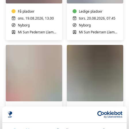
Nyborg
–
-
i
Hensyntagende
Få pladser
Nyborg
Ledige pladser
ons. 19.08.2026, 13.00
tors. 20.08.2026, 07.45
Nyborg
Nyborg
Mi Sun Pedersen Llamas
Mi Sun Pedersen Llamas
Pilates
Yoga
i
i
Nyborg
Nyborg
-
-
let
Ledige pladser
hensyntagende
Få pladser
øvede
tors. 20.08.2026, 18.25
tors. 20.08.2026, 09.00
Nyborg
Nyborg