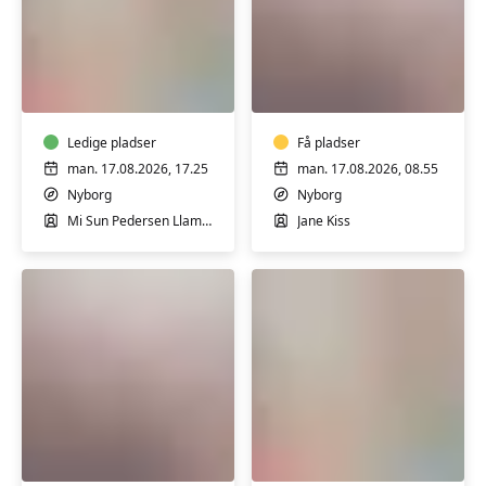
Pilates
Ryghold
i
i
Nyborg,
Nyborg,
let
hensyntagende
øvede
Ledige pladser
Få pladser
man. 17.08.2026, 17.25
man. 17.08.2026, 08.55
Nyborg
Nyborg
Mi Sun Pedersen Llamas
Jane Kiss
Ryghold
Pilates
i
for
Nyborg,
let