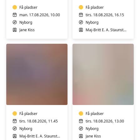
hensyntagende
øvede
Få pladser
i
Få pladser
Nyborg
man. 17.08.2026, 10.00
tirs. 18.08.2026, 16.15
Nyborg
Nyborg
Jane Kiss
Maj-Britt E. A. Staunstrup
Knæhold
Pilates
i
i
Nyborg
Nyborg
-
-
Hensyntagende
Få pladser
med
Få pladser
ekstra
tirs. 18.08.2026, 11.45
tirs. 18.08.2026, 13.00
hensyn
Nyborg
Nyborg
Maj-Britt E. A. Staunstrup
Jane Kiss