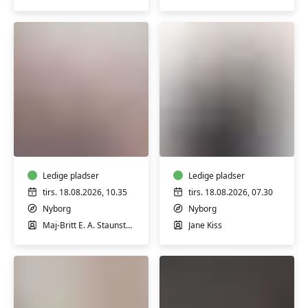
Rygtræning
Pilates
i
for
Nyborg
herrer
i
Ledige pladser
Nyborg
Ledige pladser
tirs. 18.08.2026, 10.35
tirs. 18.08.2026, 07.30
Nyborg
Nyborg
Maj-Britt E. A. Staunstrup
Jane Kiss