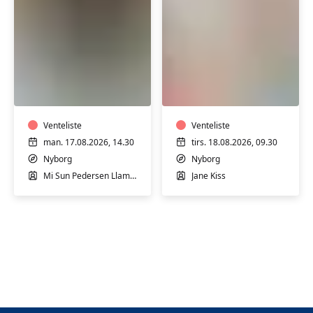
Yoga
Pilates
i
i
Nyborg
Nyborg
-
-
hensyntagende
Venteliste
begynder/rehabilit
Venteliste
man. 17.08.2026, 14.30
tirs. 18.08.2026, 09.30
Nyborg
Nyborg
Mi Sun Pedersen Llamas
Jane Kiss