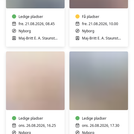
pilates
Nyborg
i
Nyborg
Ledige pladser
Få pladser
fre. 21.08.2026, 08.45
fre. 21.08.2026, 10.00
Nyborg
Nyborg
Maj-Britt E. A. Staunstrup
Maj-Britt E. A. Staunstrup
Cirkeltræning
Mandehørm
i
i
Nyborg
Nyborg
Ledige pladser
Ledige pladser
ons. 26.08.2026, 16.25
ons. 26.08.2026, 17.30
Nyborg
Nyborg